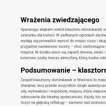
Wrażenia zwiedzającego
Spacerując alejkami wokół klasztoru dominikanek 
szacunku dla historii. W zadbanych ogrodach słycha
wydają się prowadzić wprost do miejsc ciszy i sk
przyjaźnie nastawione siostry – choć zachowujące r
miejsca. W środku unosi się zapach drewna, świec i 
kolorowe szyby tworzy atmosferę, którą trudno odn
Podsumowanie – klasztor
Zespół klasztorny dominikanek w Wielowsi to miejs
charakter, lecz przede wszystkim dzięki autentyczne
siły, wytrwałości i wspólnoty, miejscu, które niep
odniesienia dla lokalnej społeczności. Każdy, kto 
liczyć na głęboką refleksję – zarówno nad ulotnośc