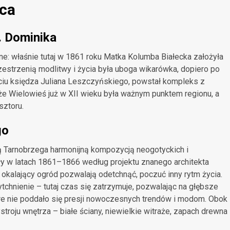
sca
. Dominika
e: właśnie tutaj w 1861 roku Matka Kolumba Białecka założyła
estrzenią modlitwy i życia była uboga wikarówka, dopiero po
parciu księdza Juliana Leszczyńskiego, powstał kompleks z
że Wielowieś już w XII wieku była ważnym punktem regionu, a
sztoru.
go
 Tarnobrzega harmonijną kompozycją neogotyckich i
ły w latach 1861–1866 według projektu znanego architekta
okalający ogród pozwalają odetchnąć, poczuć inny rytm życia.
chnienie – tutaj czas się zatrzymuje, pozwalając na głębsze
óre nie poddało się presji nowoczesnych trendów i modom. Obok
stroju wnętrza – białe ściany, niewielkie witraże, zapach drewna