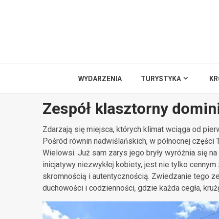
Przejdź
do
treści
WYDARZENIA
TURYSTYKA
KR
Zespół klasztorny domin
Zdarzają się miejsca, których klimat wciąga od pier
Pośród równin nadwiślańskich, w północnej części 
Wielowsi. Już sam zarys jego bryły wyróżnia się n
inicjatywy niezwykłej kobiety, jest nie tylko cenny
skromnością i autentycznością. Zwiedzanie tego ze
duchowości i codzienności, gdzie każda cegła, kru