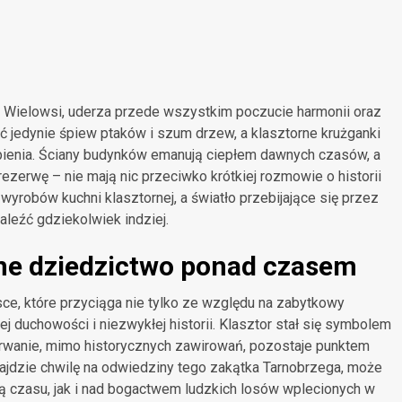
w Wielowsi, uderza przede wszystkim poczucie harmonii oraz
ć jedynie śpiew ptaków i szum drzew, a klasztorne krużganki
upienia. Ściany budynków emanują ciepłem dawnych czasów, a
ezerwę – nie mają nic przeciwko krótkiej rozmowie o historii
wyrobów kuchni klasztornej, a światło przebijające się przez
aleźć gdziekolwiek indziej.
ne dziedzictwo ponad czasem
ce, które przyciąga nie tylko ze względu na zabytkowy
j duchowości i niezwykłej historii. Klasztor stał się symbolem
rzerwanie, mimo historycznych zawirowań, pozostaje punktem
znajdzie chwilę na odwiedziny tego zakątka Tarnobrzega, może
ią czasu, jak i nad bogactwem ludzkich losów wplecionych w