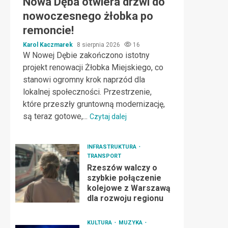
Nowa Dęba otwiera drzwi do
nowoczesnego żłobka po
remoncie!
Karol Kaczmarek
8 sierpnia 2026
16
W Nowej Dębie zakończono istotny
projekt renowacji Żłobka Miejskiego, co
stanowi ogromny krok naprzód dla
lokalnej społeczności. Przestrzenie,
które przeszły gruntowną modernizację,
są teraz gotowe,...
Czytaj dalej
INFRASTRUKTURA
TRANSPORT
Rzeszów walczy o
szybkie połączenie
kolejowe z Warszawą
dla rozwoju regionu
KULTURA
MUZYKA