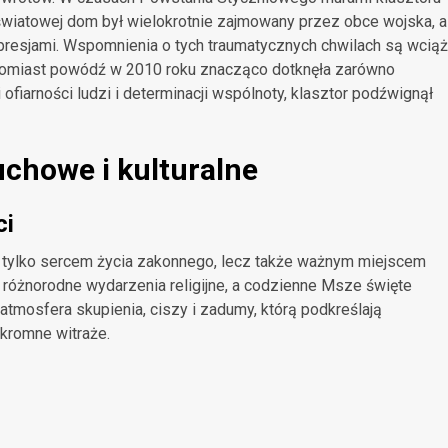
 światowej dom był wielokrotnie zajmowany przez obce wojska, a
presjami. Wspomnienia o tych traumatycznych chwilach są wciąż
atomiast powódź w 2010 roku znacząco dotknęła zarówno
 ofiarności ludzi i determinacji wspólnoty, klasztor podźwignął
uchowe i kulturalne
ci
e tylko sercem życia zakonnego, lecz także ważnym miejscem
różnorodne wydarzenia religijne, a codzienne Msze święte
atmosfera skupienia, ciszy i zadumy, którą podkreślają
skromne witraże.