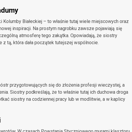
zadumy
i Kolumby Białeckiej – to właśnie tutaj wiele miejscowych oraz
howej inspiracji. Na prostym nagrobku zawsze pojawiają się
zczególną atmosferę tego zakątka. Opowiadają, że siostry
 z tą, która dała początek tutejszej wspólnocie.
óstr przygotowujących się do złożenia profesji wieczystej, a
ia. Siostry podkreślają, że to właśnie tutaj ich duchowa droga
kać siostry na codziennej pracy lub w modlitwie, a w kaplicy
i
 zwrotów. W czasach Powstania Styczniowego murami klasztoru