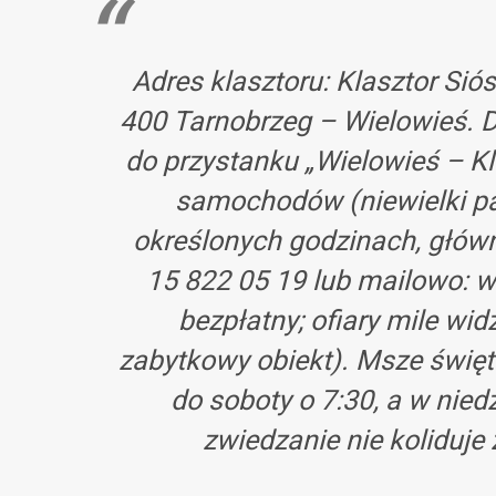
Adres klasztoru: Klasztor Sióst
400 Tarnobrzeg – Wielowieś. 
do przystanku „Wielowieś – Kla
samochodów (niewielki pa
określonych godzinach, główn
15 822 05 19 lub mailowo:
w
bezpłatny; ofiary mile wi
zabytkowy obiekt). Msze święte
do soboty o 7:30, a w niedz
zwiedzanie nie koliduje 