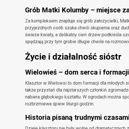
Grób Matki Kolumby – miejsce 
Za kompleksem znajduje się grób założycielki, Matk
przyjezdnych osób szuka chwili skupienia oraz duc
świeże kwiaty, a delikatny cień drzew podkreśla s
spędzają przy tym grobie długie chwile na rozmowie
Życie i działalność sióstr
Wielowieś – dom serca i formacji
Klasztor w Wielowsi to dom formacji dla młodych si
także przystań dla najstarszych członkiń zgromadzen
nabiera głębokiego kształtu. W ogrodach można spot
rozbrzmiewa śpiew liturgii godzin.
Historia pisaną trudnymi czasam
Dzieje klasztoru nie były wolne od dramatycznych