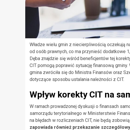
Władze wielu gmin z niecierpliwością oczekują 
od osób prawnych, co ma przynieść dodatkowe 1,4
Dęba znajdzie się wśród beneficjentów tej korekty
CIT pomogą poprawić sytuację finansową gminy. W
gmina zwróciła się do Ministra Finansów oraz Sze
dotyczące sposobu ustalania należności z CIT.
Wpływ korekty CIT na sa
W ramach prowadzonej dyskusji o finansach sam
samorządu terytorialnego w Ministerstwie Finans
na błędach w rozliczeniach CIT, nie będą zobow
zapowiada również przekazanie szczegółowyc