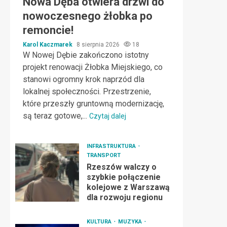
Nowa Dęba otwiera drzwi do
nowoczesnego żłobka po
remoncie!
Karol Kaczmarek
8 sierpnia 2026
18
W Nowej Dębie zakończono istotny
projekt renowacji Żłobka Miejskiego, co
stanowi ogromny krok naprzód dla
lokalnej społeczności. Przestrzenie,
które przeszły gruntowną modernizację,
są teraz gotowe,...
Czytaj dalej
INFRASTRUKTURA
TRANSPORT
Rzeszów walczy o
szybkie połączenie
kolejowe z Warszawą
dla rozwoju regionu
KULTURA
MUZYKA