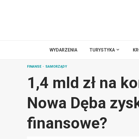
Przejdź
do
treści
WYDARZENIA
TURYSTYKA
KR
FINANSE
SAMORZĄDY
1,4 mld zł na ko
Nowa Dęba zysk
finansowe?