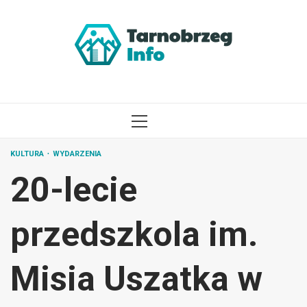
Przejdź
do
treści
MENU
GŁÓWNE
KULTURA
WYDARZENIA
20-lecie
przedszkola im.
Misia Uszatka w