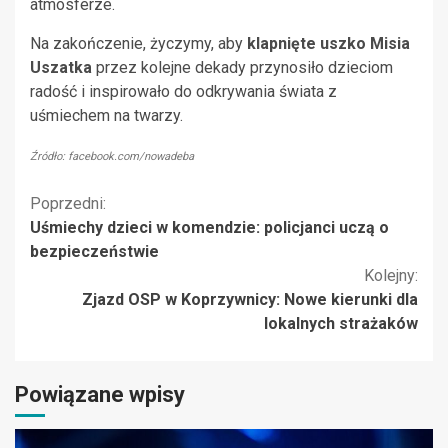
atmosferze.
Na zakończenie, życzymy, aby
klapnięte uszko Misia
Uszatka
przez kolejne dekady przynosiło dzieciom
radość i inspirowało do odkrywania świata z
uśmiechem na twarzy.
Źródło: facebook.com/nowadeba
Kontynuuj
Poprzedni:
Uśmiechy dzieci w komendzie: policjanci uczą o
czytanie
bezpieczeństwie
Kolejny:
Zjazd OSP w Koprzywnicy: Nowe kierunki dla
lokalnych strażaków
Powiązane wpisy