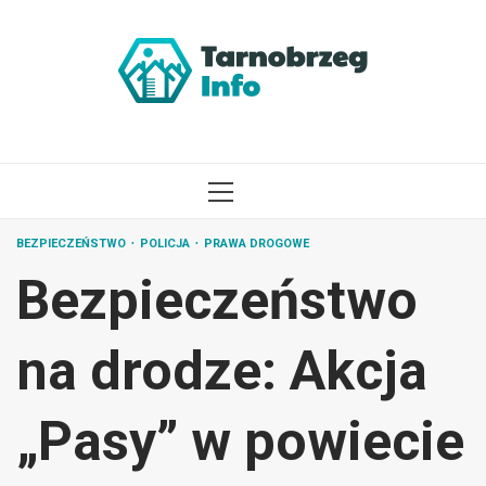
Przejdź
do
treści
MENU
GŁÓWNE
BEZPIECZEŃSTWO
POLICJA
PRAWA DROGOWE
Bezpieczeństwo
na drodze: Akcja
„Pasy” w powiecie