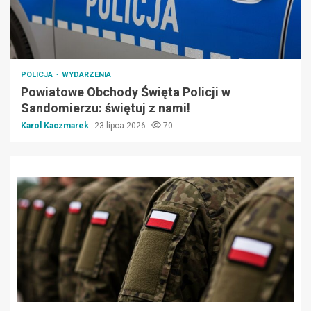
POLICJA
WYDARZENIA
Powiatowe Obchody Święta Policji w
Sandomierzu: świętuj z nami!
Karol Kaczmarek
23 lipca 2026
70