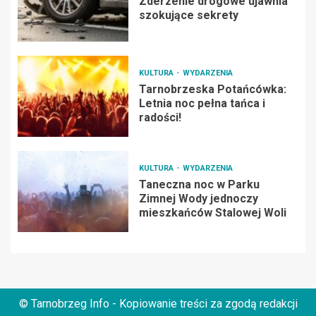
Zderzenie drogowe ujawnia
szokujące sekrety
KULTURA
WYDARZENIA
Tarnobrzeska Potańcówka:
Letnia noc pełna tańca i
radości!
KULTURA
WYDARZENIA
Taneczna noc w Parku
Zimnej Wody jednoczy
mieszkańców Stalowej Woli
© Tarnobrzeg Info - Kopiowanie treści za zgodą redakcji