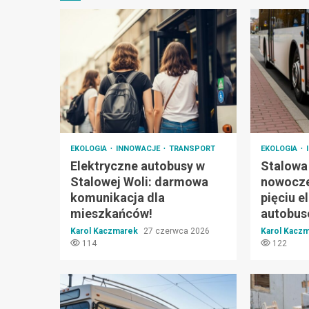
EKOLOGIA
INNOWACJE
TRANSPORT
EKOLOGIA
Elektryczne autobusy w
Stalowa
Stalowej Woli: darmowa
nowocze
komunikacja dla
pięciu 
mieszkańców!
autobu
Karol Kaczmarek
27 czerwca 2026
Karol Kacz
114
122