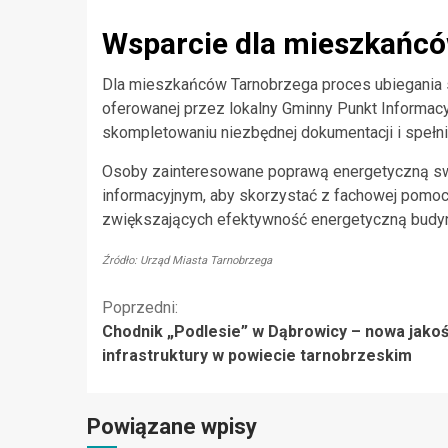
Wsparcie dla mieszkańc
Dla mieszkańców Tarnobrzega proces ubiegania 
oferowanej przez lokalny Gminny Punkt Informacy
skompletowaniu niezbędnej dokumentacji i spełni
Osoby zainteresowane poprawą energetyczną sw
informacyjnym, aby skorzystać z fachowej pomoc
zwiększających efektywność energetyczną budy
Źródło: Urząd Miasta Tarnobrzega
Kontynuuj
Poprzedni:
Chodnik „Podlesie” w Dąbrowicy – nowa jako
czytanie
infrastruktury w powiecie tarnobrzeskim
Powiązane wpisy