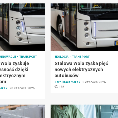
INNOWACJE
TRANSPORT
EKOLOGIA
TRANSPORT
 Wola zyskuje
Stalowa Wola zyska pięć
sność dzięki
nowych elektrycznych
elektrycznym
autobusów
som
Karol Kaczmarek
3 czerwca 2026
186
marek
20 czerwca 2026