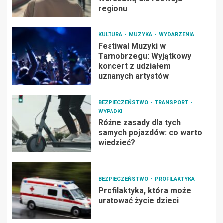
regionu
KULTURA
MUZYKA
WYDARZENIA
Festiwal Muzyki w
Tarnobrzegu: Wyjątkowy
koncert z udziałem
uznanych artystów
BEZPIECZEŃSTWO
TRANSPORT
WYPADKI
Różne zasady dla tych
samych pojazdów: co warto
wiedzieć?
BEZPIECZEŃSTWO
PROFILAKTYKA
Profilaktyka, która może
uratować życie dzieci