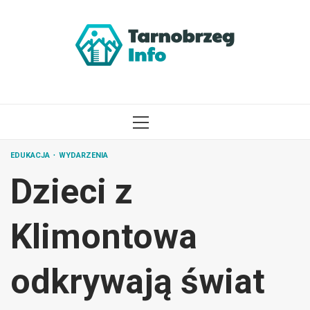
Przejdź
do
treści
MENU
GŁÓWNE
EDUKACJA
WYDARZENIA
Dzieci z
Klimontowa
odkrywają świat