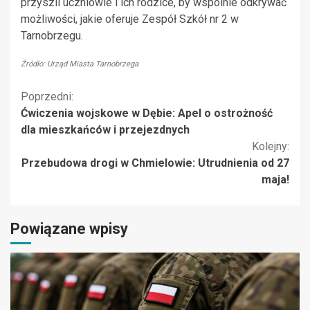
przyszli uczniowie i ich rodzice, by wspólnie odkrywać
możliwości, jakie oferuje Zespół Szkół nr 2 w
Tarnobrzegu.
Źródło: Urząd Miasta Tarnobrzega
Kontynuuj
Poprzedni:
Ćwiczenia wojskowe w Dębie: Apel o ostrożność
czytanie
dla mieszkańców i przejezdnych
Kolejny:
Przebudowa drogi w Chmielowie: Utrudnienia od 27
maja!
Powiązane wpisy