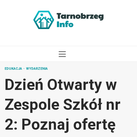
Przejdź
do
treści
MENU
GŁÓWNE
EDUKACJA
WYDARZENIA
Dzień Otwarty w
Zespole Szkół nr
2: Poznaj ofertę