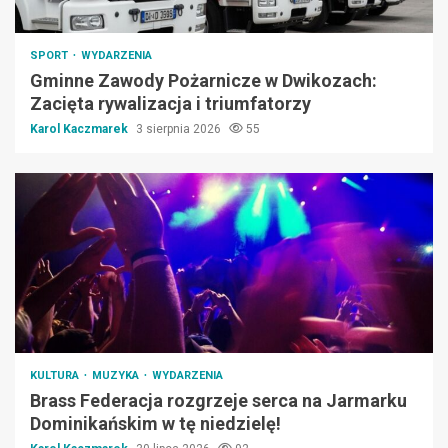
SPORT
WYDARZENIA
Gminne Zawody Pożarnicze w Dwikozach:
Zacięta rywalizacja i triumfatorzy
Karol Kaczmarek
3 sierpnia 2026
55
KULTURA
MUZYKA
WYDARZENIA
Brass Federacja rozgrzeje serca na Jarmarku
Dominikańskim w tę niedzielę!