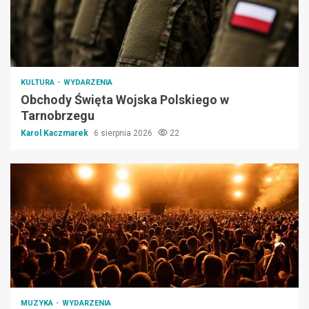
KULTURA
WYDARZENIA
Obchody Święta Wojska Polskiego w
Tarnobrzegu
Karol Kaczmarek
6 sierpnia 2026
22
MUZYKA
WYDARZENIA