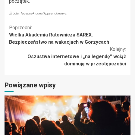
początek.
Źródło: facebook.com/kppsandomierz
Kontynuuj
Poprzedni:
Wielka Akademia Ratownicza SAREX:
czytanie
Bezpieczeństwo na wakacjach w Gorzycach
Kolejny:
Oszustwa internetowe i „na legendę” wciąż
dominują w przestępczości
Powiązane wpisy