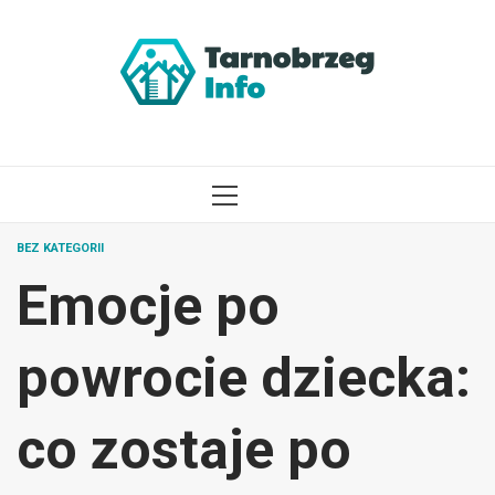
Przejdź
do
treści
MENU
GŁÓWNE
BEZ KATEGORII
Emocje po
powrocie dziecka:
co zostaje po