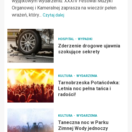
wyjątkowym wydarzeniu. XXXIV Festiwal Muzyki
Organowej i Kameralnej zaprasza na wieczór pełen
wrażeń, który...
Czytaj dalej
HOSPITAL
WYPADKI
Zderzenie drogowe ujawnia
szokujące sekrety
KULTURA
WYDARZENIA
Tarnobrzeska Potańcówka:
Letnia noc pełna tańca i
radości!
KULTURA
WYDARZENIA
Taneczna noc w Parku
Zimnej Wody jednoczy