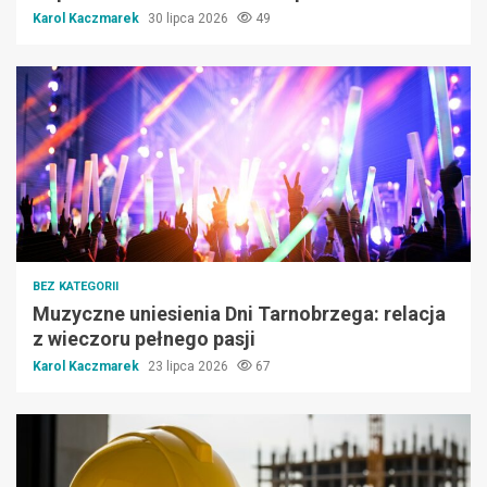
Karol Kaczmarek
30 lipca 2026
49
BEZ KATEGORII
Muzyczne uniesienia Dni Tarnobrzega: relacja
z wieczoru pełnego pasji
Karol Kaczmarek
23 lipca 2026
67