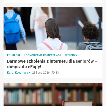
EDUKACJA
PODNOSZENIE KOMPETENCJI
SENIORZY
Darmowe szkolenia z internetu dla seniorów –
dołącz do eFajfy!
Karol Kaczmarek
23 lipca 2026
83