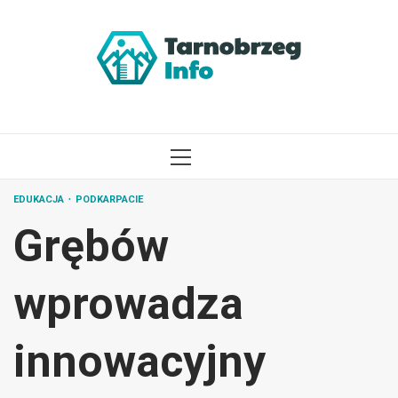
Przejdź
do
treści
MENU
GŁÓWNE
EDUKACJA
PODKARPACIE
Grębów
wprowadza
innowacyjny