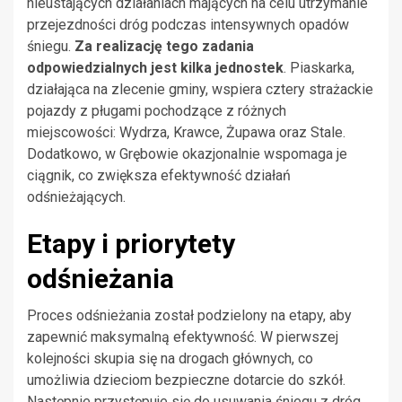
nieustających działaniach mających na celu utrzymanie
przejezdności dróg podczas intensywnych opadów
śniegu.
Za realizację tego zadania
odpowiedzialnych jest kilka jednostek
. Piaskarka,
działająca na zlecenie gminy, wspiera cztery strażackie
pojazdy z pługami pochodzące z różnych
miejscowości: Wydrza, Krawce, Żupawa oraz Stale.
Dodatkowo, w Grębowie okazjonalnie wspomaga je
ciągnik, co zwiększa efektywność działań
odśnieżających.
Etapy i priorytety
odśnieżania
Proces odśnieżania został podzielony na etapy, aby
zapewnić maksymalną efektywność. W pierwszej
kolejności skupia się na drogach głównych, co
umożliwia dzieciom bezpieczne dotarcie do szkół.
Następnie przystępuje się do usuwania śniegu z dróg