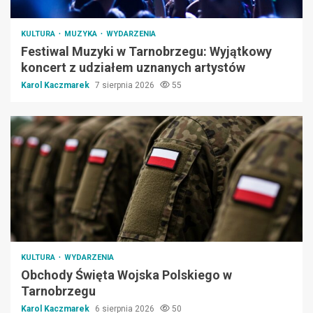
KULTURA
MUZYKA
WYDARZENIA
Festiwal Muzyki w Tarnobrzegu: Wyjątkowy
koncert z udziałem uznanych artystów
Karol Kaczmarek
7 sierpnia 2026
55
KULTURA
WYDARZENIA
Obchody Święta Wojska Polskiego w
Tarnobrzegu
Karol Kaczmarek
6 sierpnia 2026
50