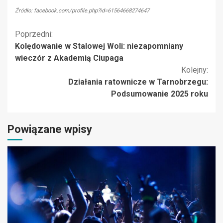
Źródło: facebook.com/profile.php?id=61564668274647
Kontynuuj
Poprzedni:
Kolędowanie w Stalowej Woli: niezapomniany
czytanie
wieczór z Akademią Ciupaga
Kolejny:
Działania ratownicze w Tarnobrzegu:
Podsumowanie 2025 roku
Powiązane wpisy