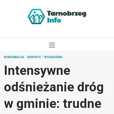
Przejdź
do
treści
MENU
GŁÓWNE
KOMUNIKACJA
REMONTY
WYDARZENIA
Intensywne
odśnieżanie dróg
w gminie: trudne