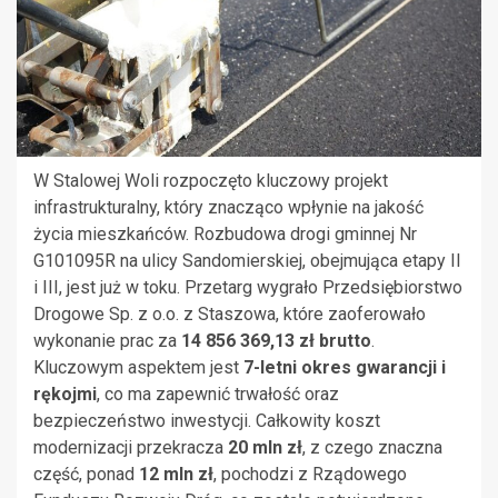
W Stalowej Woli rozpoczęto kluczowy projekt
infrastrukturalny, który znacząco wpłynie na jakość
życia mieszkańców. Rozbudowa drogi gminnej Nr
G101095R na ulicy Sandomierskiej, obejmująca etapy II
i III, jest już w toku. Przetarg wygrało Przedsiębiorstwo
Drogowe Sp. z o.o. z Staszowa, które zaoferowało
wykonanie prac za
14 856 369,13 zł brutto
.
Kluczowym aspektem jest
7-letni okres gwarancji i
rękojmi
, co ma zapewnić trwałość oraz
bezpieczeństwo inwestycji. Całkowity koszt
modernizacji przekracza
20 mln zł
, z czego znaczna
część, ponad
12 mln zł
, pochodzi z Rządowego