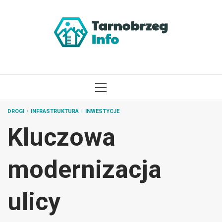
Przejdź
do
treści
MENU
GŁÓWNE
DROGI
INFRASTRUKTURA
INWESTYCJE
Kluczowa
modernizacja
ulicy