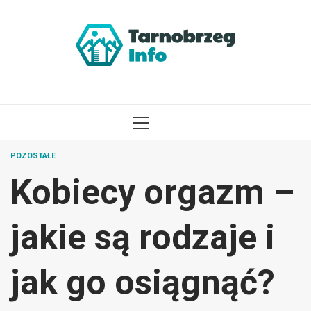
Przejdź
do
treści
MENU
GŁÓWNE
POZOSTAŁE
Kobiecy orgazm –
jakie są rodzaje i
jak go osiągnąć?