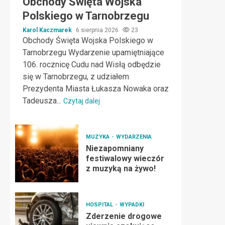
Obchody Święta Wojska
Polskiego w Tarnobrzegu
Karol Kaczmarek
6 sierpnia 2026
23
Obchody Święta Wojska Polskiego w
Tarnobrzegu Wydarzenie upamiętniające
106. rocznicę Cudu nad Wisłą odbędzie
się w Tarnobrzegu, z udziałem
Prezydenta Miasta Łukasza Nowaka oraz
Tadeusza...
Czytaj dalej
MUZYKA
WYDARZENIA
Niezapomniany
festiwalowy wieczór
z muzyką na żywo!
HOSPITAL
WYPADKI
Zderzenie drogowe