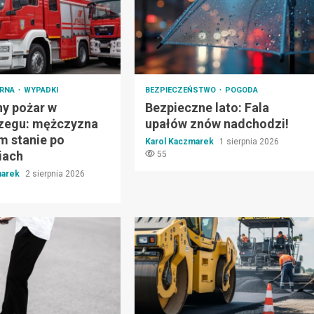
ARNA
WYPADKI
BEZPIECZEŃSTWO
POGODA
ny pożar w
Bezpieczne lato: Fala
zegu: mężczyzna
upałów znów nadchodzi!
m stanie po
Karol Kaczmarek
1 sierpnia 2026
iach
55
marek
2 sierpnia 2026