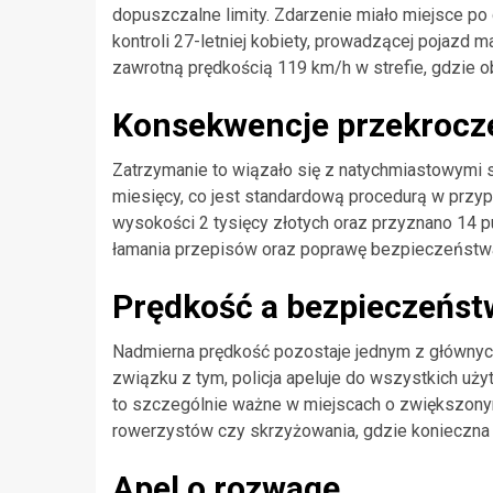
dopuszczalne limity. Zdarzenie miało miejsce po 
kontroli 27-letniej kobiety, prowadzącej pojazd
zawrotną prędkością 119 km/h w strefie, gdzie 
Konsekwencje przekrocze
Zatrzymanie to wiązało się z natychmiastowymi sa
miesięcy, co jest standardową procedurą w przyp
wysokości 2 tysięcy złotych oraz przyznano 14 pu
łamania przepisów oraz poprawę bezpieczeństwa
Prędkość a bezpieczeńst
Nadmierna prędkość pozostaje jednym z główny
związku z tym, policja apeluje do wszystkich uż
to szczególnie ważne w miejscach o zwiększonym r
rowerzystów czy skrzyżowania, gdzie konieczna 
Apel o rozwagę