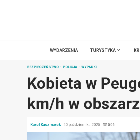
Przejdź
do
treści
WYDARZENIA
TURYSTYKA
KR
BEZPIECZEŃSTWO
POLICJA
WYPADKI
Kobieta w Peug
km/h w obszar
Karol Kaczmarek
20 października 2025
506