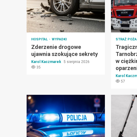
HOSPITAL
WYPADKI
STRAŻ POŻ
Zderzenie drogowe
Tragicz
ujawnia szokujące sekrety
Tarnobr
w ciężki
Karol Kaczmarek
5 sierpnia 2026
oparzen
35
Karol Kacz
57