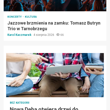
KONCERTY
KULTURA
Jazzowe brzmienia na zamku: Tomasz Butryn
Trio w Tarnobrzegu
Karol Kaczmarek
4 sierpnia 2026
66
BEZ KATEGORII
Nowa Dęba otwiera drzwi do