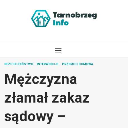
Przejdź
do
treści
MENU
GŁÓWNE
BEZPIECZEŃSTWO
INTERWENCJE
PRZEMOC DOMOWA
Mężczyzna
złamał zakaz
sądowy –