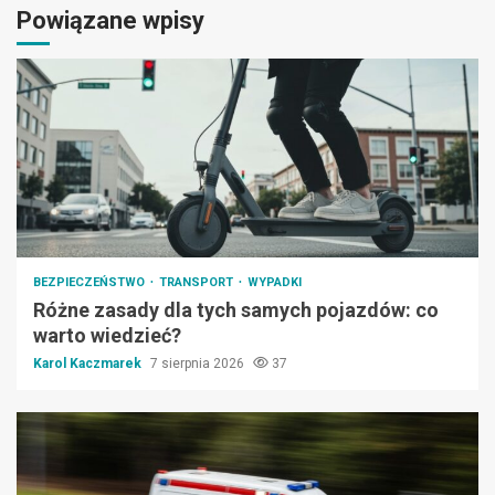
Powiązane wpisy
BEZPIECZEŃSTWO
TRANSPORT
WYPADKI
Różne zasady dla tych samych pojazdów: co
warto wiedzieć?
Karol Kaczmarek
7 sierpnia 2026
37