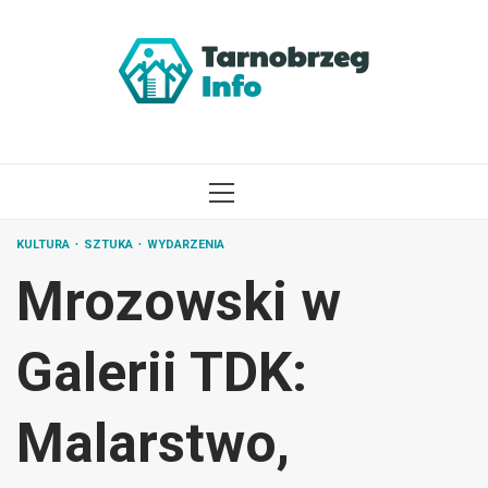
Przejdź
do
treści
MENU
GŁÓWNE
KULTURA
SZTUKA
WYDARZENIA
Mrozowski w
Galerii TDK:
Malarstwo,