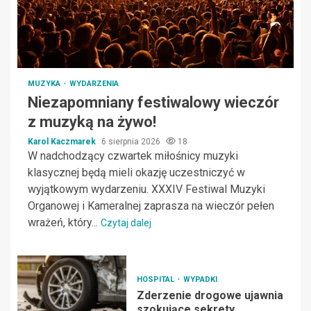
MUZYKA
WYDARZENIA
Niezapomniany festiwalowy wieczór
z muzyką na żywo!
Karol Kaczmarek
6 sierpnia 2026
18
W nadchodzący czwartek miłośnicy muzyki
klasycznej będą mieli okazję uczestniczyć w
wyjątkowym wydarzeniu. XXXIV Festiwal Muzyki
Organowej i Kameralnej zaprasza na wieczór pełen
wrażeń, który...
Czytaj dalej
HOSPITAL
WYPADKI
Zderzenie drogowe ujawnia
szokujące sekrety