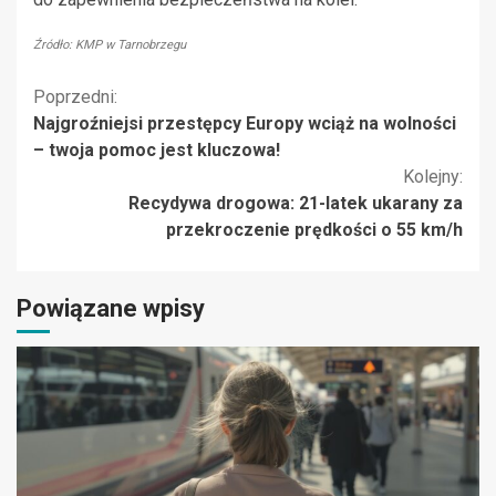
Źródło: KMP w Tarnobrzegu
Kontynuuj
Poprzedni:
Najgroźniejsi przestępcy Europy wciąż na wolności
czytanie
– twoja pomoc jest kluczowa!
Kolejny:
Recydywa drogowa: 21-latek ukarany za
przekroczenie prędkości o 55 km/h
Powiązane wpisy