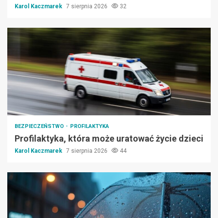
Karol Kaczmarek
7 sierpnia 2026
32
BEZPIECZEŃSTWO
PROFILAKTYKA
Profilaktyka, która może uratować życie dzieci
Karol Kaczmarek
7 sierpnia 2026
44