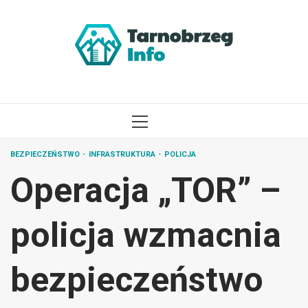
Przejdź
do
treści
MENU
GŁÓWNE
BEZPIECZEŃSTWO
INFRASTRUKTURA
POLICJA
Operacja „TOR” –
policja wzmacnia
bezpieczeństwo