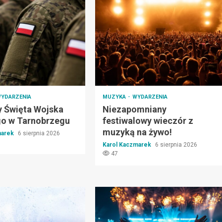
YDARZENIA
MUZYKA
WYDARZENIA
 Święta Wojska
Niezapomniany
go w Tarnobrzegu
festiwalowy wieczór z
muzyką na żywo!
marek
6 sierpnia 2026
Karol Kaczmarek
6 sierpnia 2026
47