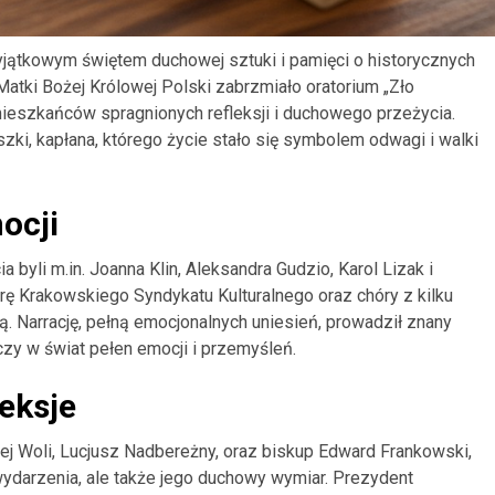
yjątkowym świętem duchowej sztuki i pamięci o historycznych
Matki Bożej Królowej Polski zabrzmiało oratorium „Zło
ieszkańców spragnionych refleksji i duchowego przeżycia.
szki, kapłana, którego życie stało się symbolem odwagi i walki
ocji
yli m.in. Joanna Klin, Aleksandra Gudzio, Karol Lizak i
rę Krakowskiego Syndykatu Kulturalnego oraz chóry z kilku
. Narrację, pełną emocjonalnych uniesień, prowadził znany
czy w świat pełen emocji i przemyśleń.
leksje
ej Woli, Lucjusz Nadbereżny, oraz biskup Edward Frankowski,
 wydarzenia, ale także jego duchowy wymiar. Prezydent