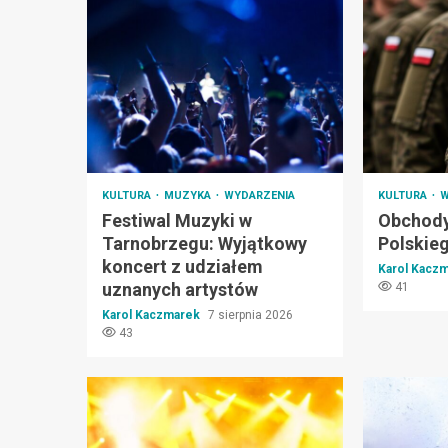
KULTURA
MUZYKA
WYDARZENIA
KULTURA
W
Festiwal Muzyki w
Obchody
Tarnobrzegu: Wyjątkowy
Polskie
koncert z udziałem
Karol Kacz
uznanych artystów
41
Karol Kaczmarek
7 sierpnia 2026
43