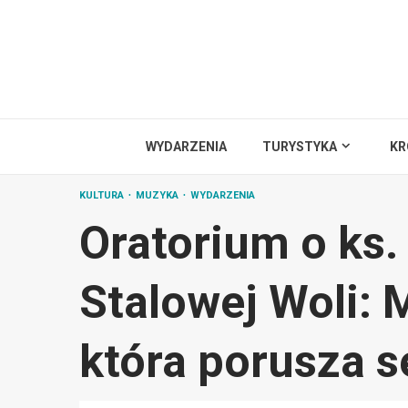
Przejdź
do
treści
WYDARZENIA
TURYSTYKA
KR
KULTURA
MUZYKA
WYDARZENIA
Oratorium o ks.
Stalowej Woli:
która porusza s