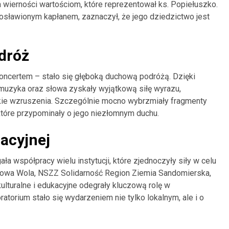
a wierności wartościom, które reprezentował ks. Popiełuszko.
ogosławionym kapłanem, zaznaczył, że jego dziedzictwo jest
dróż
koncertem – stało się głęboką duchową podróżą. Dzięki
 muzyka oraz słowa zyskały wyjątkową siłę wyrazu,
kie wzruszenia. Szczególnie mocno wybrzmiały fragmenty
tóre przypominały o jego niezłomnym duchu.
acyjnej
 współpracy wielu instytucji, które zjednoczyły siły w celu
talowa Wola, NSZZ Solidarność Region Ziemia Sandomierska,
 kulturalne i edukacyjne odegrały kluczową rolę w
atorium stało się wydarzeniem nie tylko lokalnym, ale i o