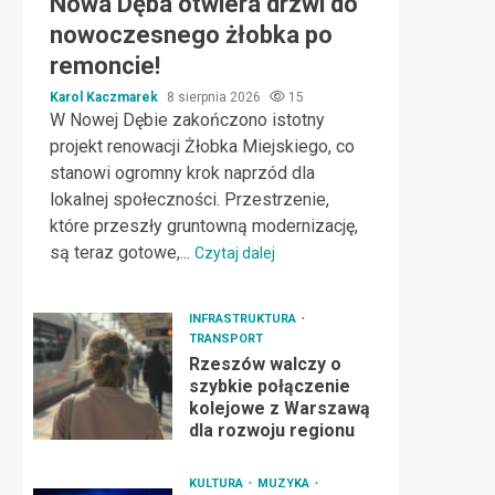
Nowa Dęba otwiera drzwi do
nowoczesnego żłobka po
remoncie!
Karol Kaczmarek
8 sierpnia 2026
15
W Nowej Dębie zakończono istotny
projekt renowacji Żłobka Miejskiego, co
stanowi ogromny krok naprzód dla
lokalnej społeczności. Przestrzenie,
które przeszły gruntowną modernizację,
są teraz gotowe,...
Czytaj dalej
INFRASTRUKTURA
TRANSPORT
Rzeszów walczy o
szybkie połączenie
kolejowe z Warszawą
dla rozwoju regionu
KULTURA
MUZYKA