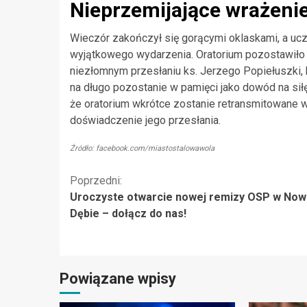
Nieprzemijające wrażeni
Wieczór zakończył się gorącymi oklaskami, a ucze
wyjątkowego wydarzenia. Oratorium pozostawiło 
niezłomnym przesłaniu ks. Jerzego Popiełuszki, 
na długo pozostanie w pamięci jako dowód na sił
że oratorium wkrótce zostanie retransmitowane 
doświadczenie jego przesłania.
Źródło: facebook.com/miastostalowawola
Kontynuuj
Poprzedni:
Uroczyste otwarcie nowej remizy OSP w Now
czytanie
Dębie – dołącz do nas!
Powiązane wpisy