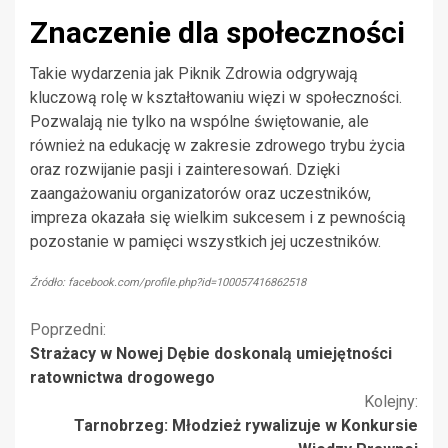
Znaczenie dla społeczności
Takie wydarzenia jak Piknik Zdrowia odgrywają
kluczową rolę w kształtowaniu więzi w społeczności.
Pozwalają nie tylko na wspólne świętowanie, ale
również na edukację w zakresie zdrowego trybu życia
oraz rozwijanie pasji i zainteresowań. Dzięki
zaangażowaniu organizatorów oraz uczestników,
impreza okazała się wielkim sukcesem i z pewnością
pozostanie w pamięci wszystkich jej uczestników.
Źródło: facebook.com/profile.php?id=100057416862518
Kontynuuj
Poprzedni:
Strażacy w Nowej Dębie doskonalą umiejętności
czytanie
ratownictwa drogowego
Kolejny:
Tarnobrzeg: Młodzież rywalizuje w Konkursie