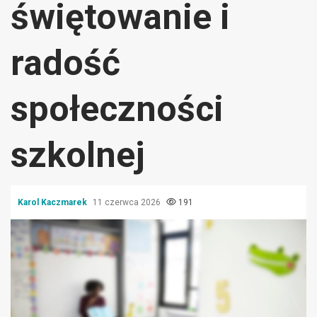
świętowanie i
radość
społeczności
szkolnej
Karol Kaczmarek
11 czerwca 2026
191