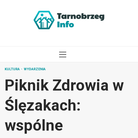
Przejdź
do
treści
MENU
GŁÓWNE
KULTURA
WYDARZENIA
Piknik Zdrowia w
Ślęzakach:
wspólne