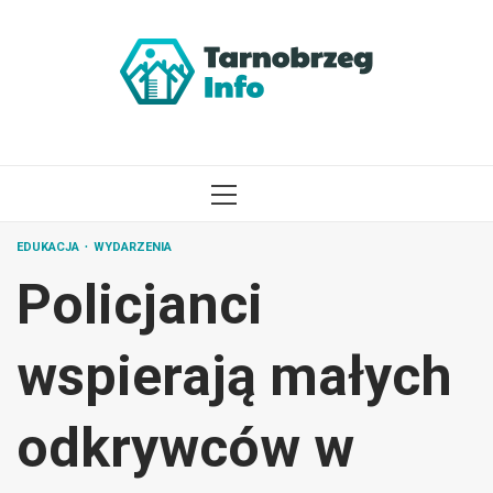
Przejdź
do
treści
MENU
GŁÓWNE
EDUKACJA
WYDARZENIA
Policjanci
wspierają małych
odkrywców w