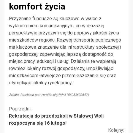
komfort życia
Przyznane fundusze są kluczowe w walce z
wykluczeniem komunikacyjnym, co w dłuższej
perspektywie przyczyni się do poprawy jakości życia
mieszkańców regionu. Rozwój transportu publicznego
ma kluczowe znaczenie dla infrastruktury społecznej i
gospodarczej, zapewniając lepszą dostępność do
miejsc pracy, edukacji i usług. Działania te wspierają
również lokalny rozwój gospodarczy, umożliwiając
mieszkańcom łatwiejsze przemieszczanie się oraz
stymulując lokalny rynek pracy.
Źródło: facebook.com/profile.php?id=61560536206421
Kontynuuj
Poprzedni:
Rekrutacja do przedszkoli w Stalowej Woli
czytanie
rozpoczyna się 16 lutego!
Kolejny: