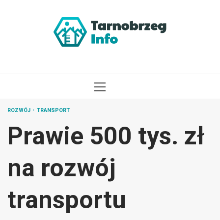
Przejdź
do
treści
MENU
GŁÓWNE
ROZWÓJ
TRANSPORT
Prawie 500 tys. zł
na rozwój
transportu