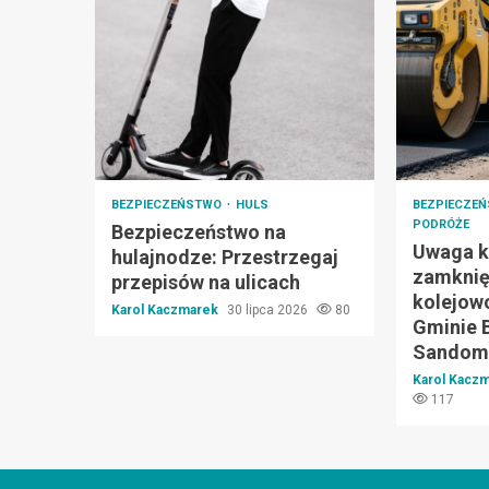
BEZPIECZEŃSTWO
HULS
BEZPIECZE
PODRÓŻE
Bezpieczeństwo na
Uwaga k
hulajnodze: Przestrzegaj
zamknię
przepisów na ulicach
kolejow
Karol Kaczmarek
30 lipca 2026
80
Gminie 
Sandomi
Karol Kacz
117