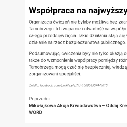
Współpraca na najwyższ
Organizacja ćwiczeń nie byłaby możliwa bez zaa
Tarnobrzegu. Ich wsparcie i otwartość na współp
całego przedsięwzięcia. Takie działania stają się
działanie na rzecz bezpieczeństwa publicznego.
Podsumowując, ćwiczenia były nie tylko okazją d
także do wzmocnienia współpracy pomiędzy różn
Tarnobrzega mogą czuć się bezpieczniej, wiedząc
zorganizowani specjaliści.
Źródło: facebook.com/profile.php?id=100064557444015
Kontynuuj
Poprzedni:
Mikołajkowa Akcja Krwiodawstwa – Oddaj Kr
czytanie
WORD