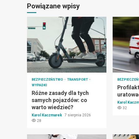
Powiązane wpisy
BEZPIECZEŃSTWO
TRANSPORT
BEZPIECZE
WYPADKI
Profilak
Różne zasady dla tych
uratować
samych pojazdów: co
Karol Kacz
warto wiedzieć?
32
Karol Kaczmarek
7 sierpnia 2026
28