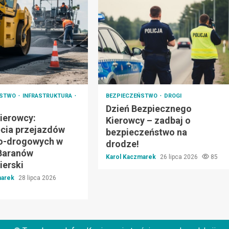
ŃSTWO
INFRASTRUKTURA
BEZPIECZEŃSTWO
DROGI
Dzień Bezpiecznego
ierowcy:
Kierowcy – zadbaj o
cia przejazdów
bezpieczeństwo na
o-drogowych w
drodze!
Baranów
Karol Kaczmarek
26 lipca 2026
85
erski
marek
28 lipca 2026