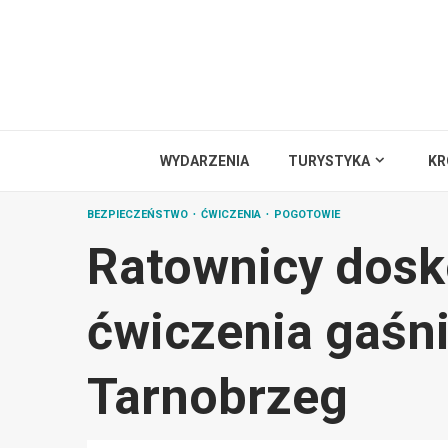
Przejdź
do
treści
WYDARZENIA
TURYSTYKA
KR
BEZPIECZEŃSTWO
ĆWICZENIA
POGOTOWIE
Ratownicy dosk
ćwiczenia gaśni
Tarnobrzeg