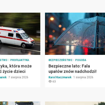
ŃSTWO
PROFILAKTYKA
BEZPIECZEŃSTWO
POGODA
tyka, która może
Bezpieczne lato: Fala
 życie dzieci
upałów znów nadchodzi!
marek
7 sierpnia 2026
Karol Kaczmarek
1 sierpnia 2026
63