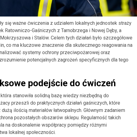
ły się ważne ćwiczenia z udziałem lokalnych jednostek straży
stek Ratowniczo-Gaśniczych z Tarnobrzega i Nowej Dęby, a
 Mokrzyszowa i Stalów. Celem tych działań było szczegółowe
rlin, co ma kluczowe znaczenie dla skutecznego reagowania na
eanalizować systemy ochrony przeciwpożarowej oraz
 zrozumienie potencjalnych zagrożeń specyficznych dla tego
eksowe podejście do ćwiczeń
, która stanowiła solidną bazę wiedzy niezbędną do
żacy przeszli do praktycznych działań gaśniczych, które
 dużą ilością materiałów łatwopalnych. Głównym zadaniem
hrona pozostałych obszarów sklepu. Regularność takich
ala na doskonalenie współpracy pomiędzy różnymi
wa lokalnej społeczności.