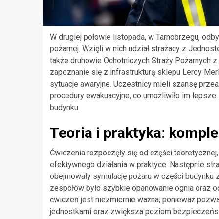
W drugiej połowie listopada, w Tarnobrzegu, odby
pożarnej. Wzięli w nich udział strażacy z Jedno
także druhowie Ochotniczych Straży Pożarnych z
zapoznanie się z infrastrukturą sklepu Leroy Me
sytuacje awaryjne. Uczestnicy mieli szansę prz
procedury ewakuacyjne, co umożliwiło im lepsze
budynku.
Teoria i praktyka: kompl
Ćwiczenia rozpoczęły się od części teoretycznej
efektywnego działania w praktyce. Następnie stra
obejmowały symulację pożaru w części budynku z
zespołów było szybkie opanowanie ognia oraz oc
ćwiczeń jest niezmiernie ważna, ponieważ pozw
jednostkami oraz zwiększa poziom bezpieczeńst