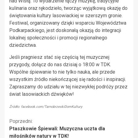
nad Wisłą. To wydarzenie łączy muzykę, tradycyjne
kulinaria oraz rękodzieło, tworząc wyjątkową okazję do
świętowania kultury lasowiackiej w szerszym gronie.
Festiwal, organizowany dzięki wsparciu Województwa
Podkarpackiego, jest doskonałą okazją do integracji
lokalnej społeczności i promocji regionalnego
dziedzictwa.
Jeśli pragniesz stać się częścią tej muzycznej
przygody, dołącz do nas dzisiaj o 18:00 w TDK.
Wspólne śpiewanie to nie tylko nauka, ale przede
wszystkim źródło niekończącej się radości i inspiracji.
Zapraszamy do udziału w tej niezwykłej podróży przez
świat lasowiackich dźwięków!
Źródło: facebook.com/TarnobrzeskiDomKultury
Kontynuuj
Poprzedni:
Ptaszkowie Śpiewali: Muzyczna uczta dla
czytanie
miłośników natury w TDK!