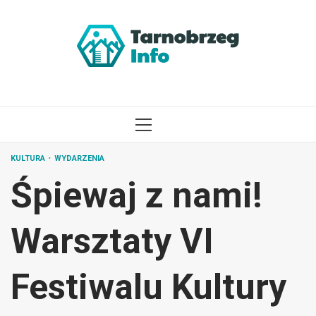
Przejdź
do
treści
MENU
GŁÓWNE
KULTURA
WYDARZENIA
Śpiewaj z nami!
Warsztaty VI
Festiwalu Kultury