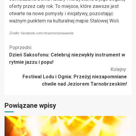
oferty przez cały rok. To miejsce, które zawsze jest
otwarte na nowe pomysły i inicjatywy, pozostając
ważnym punktem na kulturalnej mapie Stalowej Woli.
Źródło: facebook.com/miastostalowawola
Kontynuuj
Poprzedni:
Dzień Saksofonu: Celebruj niezwykły instrument w
czytanie
rytmie jazzu i popu!
Kolejny:
Festiwal Lodu i Ognia: Przeżyj niezapomniane
chwile nad Jeziorem Tarnobrzeskim!
Powiązane wpisy