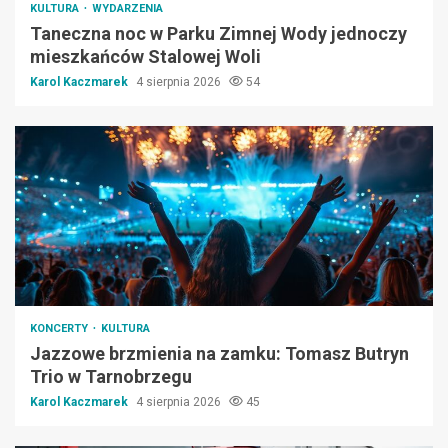
KULTURA
WYDARZENIA
Taneczna noc w Parku Zimnej Wody jednoczy
mieszkańców Stalowej Woli
Karol Kaczmarek
4 sierpnia 2026
54
KONCERTY
KULTURA
Jazzowe brzmienia na zamku: Tomasz Butryn
Trio w Tarnobrzegu
Karol Kaczmarek
4 sierpnia 2026
45