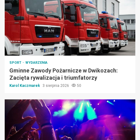
SPORT
WYDARZENIA
Gminne Zawody Pożarnicze w Dwikozach:
Zacięta rywalizacja i triumfatorzy
Karol Kaczmarek
3 sierpnia 2026
50