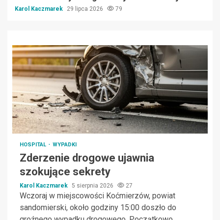
Karol Kaczmarek
29 lipca 2026
79
HOSPITAL
WYPADKI
Zderzenie drogowe ujawnia
szokujące sekrety
Karol Kaczmarek
5 sierpnia 2026
27
Wczoraj w miejscowości Koćmierzów, powiat
sandomierski, około godziny 15:00 doszło do
groźnego wypadku drogowego. Początkowo