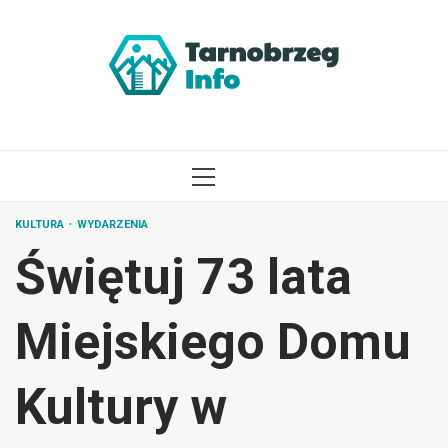
Przejdź
do
treści
MENU
GŁÓWNE
KULTURA
WYDARZENIA
Świętuj 73 lata
Miejskiego Domu
Kultury w