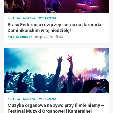
KULTURA
MUZYKA
WYDARZENIA
Brass Federacja rozgrzeje serca na Jarmarku
Dominikańskim w tę niedzielę!
Karol Kaczmarek
30 lipca 2026
83
KULTURA
MUZYKA
WYDARZENIA
Muzyka organowa na żywo przy filmie niemy –
Festiwal Muzyki Organowej i Kameralnej