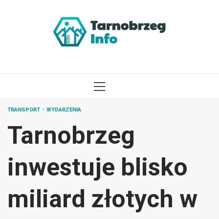
Przejdź
do
treści
MENU
GŁÓWNE
TRANSPORT
WYDARZENIA
Tarnobrzeg
inwestuje blisko
miliard złotych w