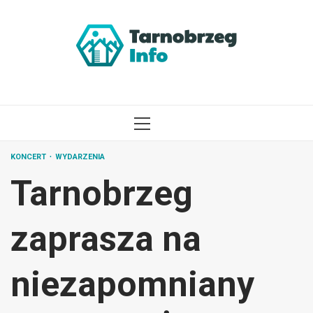
Przejdź
do
treści
MENU
GŁÓWNE
KONCERT
WYDARZENIA
Tarnobrzeg
zaprasza na
niezapomniany