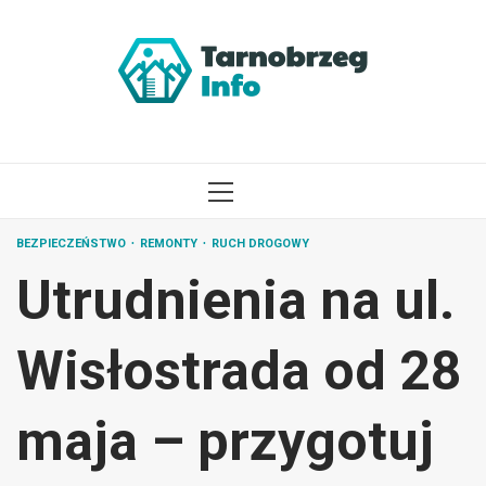
Przejdź
do
treści
MENU
GŁÓWNE
BEZPIECZEŃSTWO
REMONTY
RUCH DROGOWY
Utrudnienia na ul.
Wisłostrada od 28
maja – przygotuj