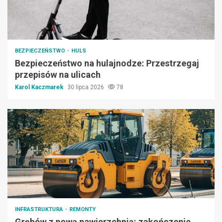
BEZPIECZEŃSTWO
HULS
Bezpieczeństwo na hulajnodze: Przestrzegaj
przepisów na ulicach
Karol Kaczmarek
30 lipca 2026
78
INFRASTRUKTURA
REMONTY
Grębów z nową nawierzchnią: zakończenie