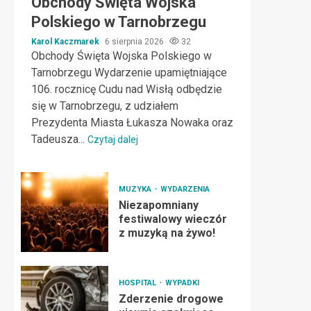
Obchody Święta Wojska
Polskiego w Tarnobrzegu
Karol Kaczmarek
6 sierpnia 2026
32
Obchody Święta Wojska Polskiego w
Tarnobrzegu Wydarzenie upamiętniające
106. rocznicę Cudu nad Wisłą odbędzie
się w Tarnobrzegu, z udziałem
Prezydenta Miasta Łukasza Nowaka oraz
Tadeusza...
Czytaj dalej
MUZYKA
WYDARZENIA
Niezapomniany
festiwalowy wieczór
z muzyką na żywo!
HOSPITAL
WYPADKI
Zderzenie drogowe