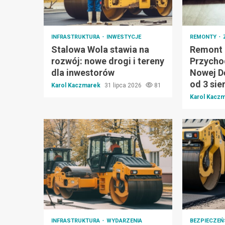
INFRASTRUKTURA
INWESTYCJE
REMONTY
Stalowa Wola stawia na
Remont 
rozwój: nowe drogi i tereny
Przycho
dla inwestorów
Nowej Dę
od 3 sie
Karol Kaczmarek
31 lipca 2026
81
Karol Kacz
INFRASTRUKTURA
WYDARZENIA
BEZPIECZE