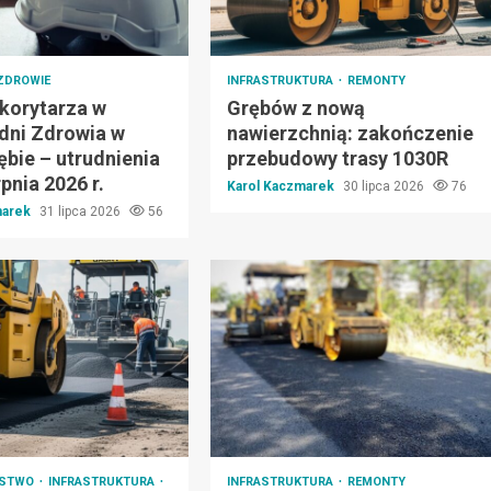
ZDROWIE
INFRASTRUKTURA
REMONTY
korytarza w
Grębów z nową
dni Zdrowia w
nawierzchnią: zakończenie
bie – utrudnienia
przebudowy trasy 1030R
rpnia 2026 r.
Karol Kaczmarek
30 lipca 2026
76
marek
31 lipca 2026
56
ŃSTWO
INFRASTRUKTURA
INFRASTRUKTURA
REMONTY