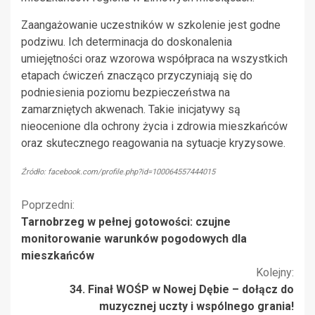
Zaangażowanie uczestników w szkolenie jest godne
podziwu. Ich determinacja do doskonalenia
umiejętności oraz wzorowa współpraca na wszystkich
etapach ćwiczeń znacząco przyczyniają się do
podniesienia poziomu bezpieczeństwa na
zamarzniętych akwenach. Takie inicjatywy są
nieocenione dla ochrony życia i zdrowia mieszkańców
oraz skutecznego reagowania na sytuacje kryzysowe.
Źródło: facebook.com/profile.php?id=100064557444015
Kontynuuj
Poprzedni:
Tarnobrzeg w pełnej gotowości: czujne
czytanie
monitorowanie warunków pogodowych dla
mieszkańców
Kolejny:
34. Finał WOŚP w Nowej Dębie – dołącz do
muzycznej uczty i wspólnego grania!