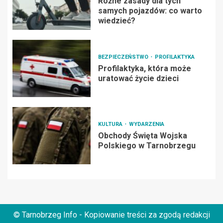
Różne zasady dla tych
samych pojazdów: co warto
wiedzieć?
BEZPIECZEŃSTWO
PROFILAKTYKA
Profilaktyka, która może
uratować życie dzieci
KULTURA
WYDARZENIA
Obchody Święta Wojska
Polskiego w Tarnobrzegu
© Tarnobrzeg Info - Kopiowanie treści za zgodą redakcji