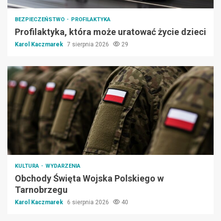
BEZPIECZEŃSTWO
PROFILAKTYKA
Profilaktyka, która może uratować życie dzieci
Karol Kaczmarek
7 sierpnia 2026
29
KULTURA
WYDARZENIA
Obchody Święta Wojska Polskiego w
Tarnobrzegu
Karol Kaczmarek
6 sierpnia 2026
40