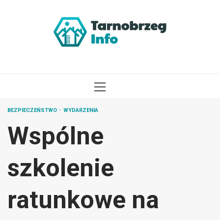
Przejdź
do
treści
MENU
GŁÓWNE
BEZPIECZEŃSTWO
WYDARZENIA
Wspólne
szkolenie
ratunkowe na