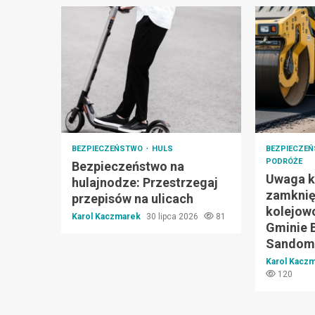
BEZPIECZEŃSTWO
HULS
BEZPIECZE
PODRÓŻE
Bezpieczeństwo na
Uwaga k
hulajnodze: Przestrzegaj
zamknię
przepisów na ulicach
kolejow
Karol Kaczmarek
30 lipca 2026
81
Gminie 
Sandomi
Karol Kacz
120