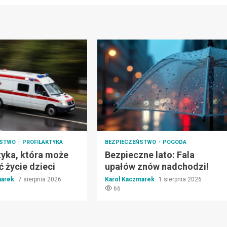
ŃSTWO
PROFILAKTYKA
BEZPIECZEŃSTWO
POGODA
tyka, która może
Bezpieczne lato: Fala
 życie dzieci
upałów znów nadchodzi!
marek
7 sierpnia 2026
Karol Kaczmarek
1 sierpnia 2026
66