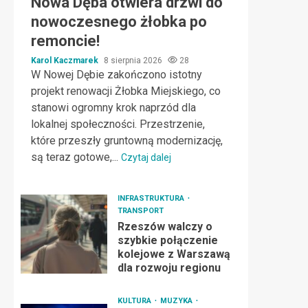
Nowa Dęba otwiera drzwi do
nowoczesnego żłobka po
remoncie!
Karol Kaczmarek
8 sierpnia 2026
28
W Nowej Dębie zakończono istotny
projekt renowacji Żłobka Miejskiego, co
stanowi ogromny krok naprzód dla
lokalnej społeczności. Przestrzenie,
które przeszły gruntowną modernizację,
są teraz gotowe,...
Czytaj dalej
INFRASTRUKTURA
TRANSPORT
Rzeszów walczy o
szybkie połączenie
kolejowe z Warszawą
dla rozwoju regionu
KULTURA
MUZYKA