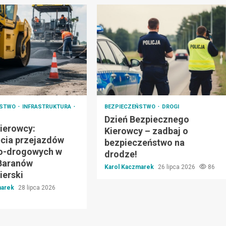
ŃSTWO
INFRASTRUKTURA
BEZPIECZEŃSTWO
DROGI
Dzień Bezpiecznego
ierowcy:
Kierowcy – zadbaj o
cia przejazdów
bezpieczeństwo na
o-drogowych w
drodze!
Baranów
Karol Kaczmarek
26 lipca 2026
86
erski
marek
28 lipca 2026