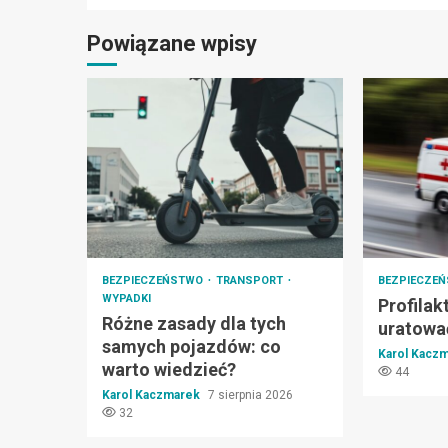
Powiązane wpisy
BEZPIECZEŃSTWO
TRANSPORT
BEZPIECZE
WYPADKI
Profilak
Różne zasady dla tych
uratować
samych pojazdów: co
Karol Kacz
warto wiedzieć?
44
Karol Kaczmarek
7 sierpnia 2026
32