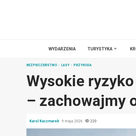
Przejdź
do
treści
WYDARZENIA
TURYSTYKA
KR
BEZPIECZEŃSTWO
LASY
PRZYRODA
Wysokie ryzyko
– zachowajmy o
Karol Kaczmarek
9 maja 2026
220