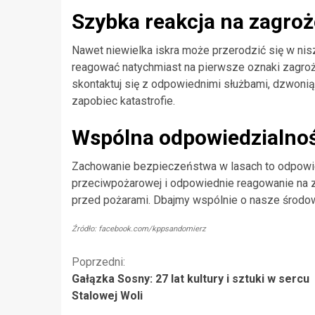
Szybka reakcja na zagroż
Nawet niewielka iskra może przerodzić się w niszc
reagować natychmiast na pierwsze oznaki zagroż
skontaktuj się z odpowiednimi służbami, dzwoni
zapobiec katastrofie.
Wspólna odpowiedzialno
Zachowanie bezpieczeństwa w lasach to odpowie
przeciwpożarowej i odpowiednie reagowanie na 
przed pożarami. Dbajmy wspólnie o nasze środowi
Źródło: facebook.com/kppsandomierz
Kontynuuj
Poprzedni:
Gałązka Sosny: 27 lat kultury i sztuki w sercu
czytanie
Stalowej Woli