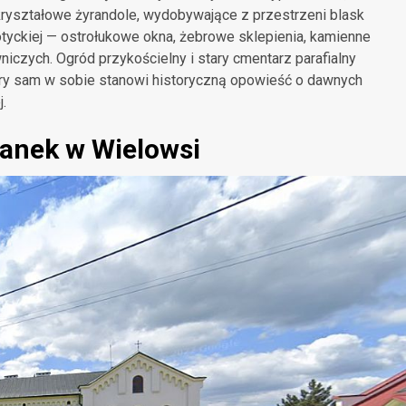
kryształowe żyrandole, wydobywające z przestrzeni blask
tyckiej — ostrołukowe okna, żebrowe sklepienia, kamienne
czych. Ogród przykościelny i stary cmentarz parafialny
óry sam w sobie stanowi historyczną opowieść o dawnych
j
.
kanek w Wielowsi