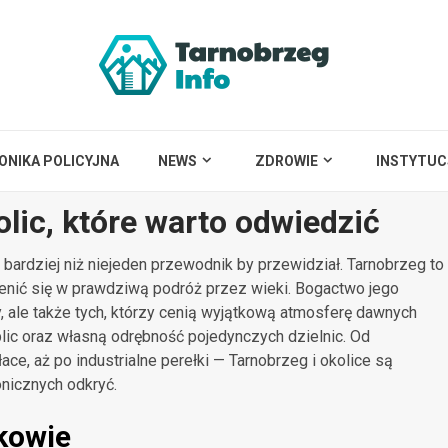
ONIKA POLICYJNA
NEWS
ZDROWIE
INSTYTUC
olic, które warto odwiedzić
 bardziej niż niejeden przewodnik by przewidział. Tarnobrzeg to
enić się w prawdziwą podróż przez wieki. Bogactwo jego
y, ale także tych, którzy cenią wyjątkową atmosferę dawnych
plic oraz własną odrębność pojedynczych dzielnic. Od
ce, aż po industrialne perełki — Tarnobrzeg i okolice są
onicznych odkryć.
kowie