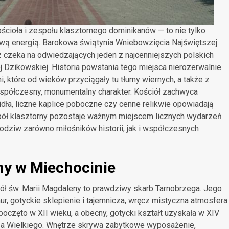
cioła i zespołu klasztornego dominikanów — to nie tylko
ową energią. Barokowa świątynia Wniebowzięcia Najświętszej
 czeka na odwiedzających jeden z najcenniejszych polskich
Dzikowskiej. Historia powstania tego miejsca nierozerwalnie
, które od wieków przyciągały tu tłumy wiernych, a także z
współczesny, monumentalny charakter. Kościół zachwyca
ła, liczne kaplice poboczne czy cenne relikwie opowiadają
zespół klasztorny pozostaje ważnym miejscem licznych wydarzeń
 podziw zarówno miłośników historii, jak i współczesnych
ny w Miechocinie
ciół św. Marii Magdaleny to prawdziwy skarb Tarnobrzega. Jego
r, gotyckie sklepienie i tajemnicza, wręcz mistyczna atmosfera
oczęto w XII wieku, a obecny, gotycki kształt uzyskała w XIV
rza Wielkiego. Wnętrze skrywa zabytkowe wyposażenie,