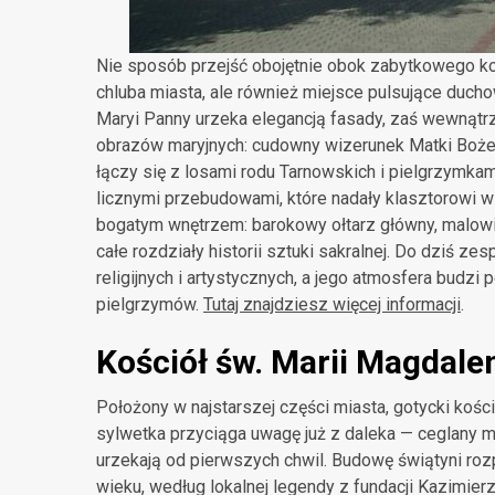
Nie sposób przejść obojętnie obok zabytkowego koś
chluba miasta, ale również miejsce pulsujące duch
Maryi Panny urzeka elegancją fasady, zaś wewnątrz
obrazów maryjnych: cudowny wizerunek Matki Bożej 
łączy się z losami rodu Tarnowskich i pielgrzymkami
licznymi przebudowami, które nadały klasztorowi 
bogatym wnętrzem: barokowy ołtarz główny, malowid
całe rozdziały historii sztuki sakralnej. Do dziś 
religijnych i artystycznych, a jego atmosfera budzi
pielgrzymów
.
Tutaj znajdziesz więcej informacji
.
Kościół św. Marii Magdale
Położony w najstarszej części miasta, gotycki koś
sylwetka przyciąga uwagę już z daleka — ceglany mu
urzekają od pierwszych chwil. Budowę świątyni rozp
wieku, według lokalnej legendy z fundacji Kazimie