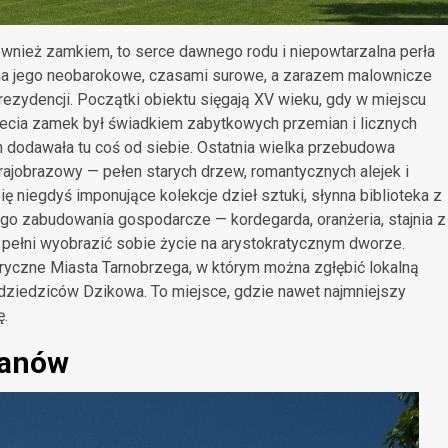
wnież zamkiem, to serce dawnego rodu i niepowtarzalna perła
e na jego neobarokowe, czasami surowe, a zarazem malownicze
ezydencji. Początki obiektu sięgają XV wieku, gdy w miejscu
lecia zamek był świadkiem zabytkowych przemian i licznych
h dodawała tu coś od siebie. Ostatnia wielka przebudowa
krajobrazowy — pełen starych drzew, romantycznych alejek i
 niegdyś imponujące kolekcje dzieł sztuki, słynna biblioteka z
go zabudowania gospodarcze — kordegarda, oranżeria, stajnia z
pełni wyobrazić sobie życie na arystokratycznym dworze.
yczne Miasta Tarnobrzega, w którym można zgłębić lokalną
dziedziców Dzikowa. To miejsce, gdzie nawet najmniejszy
ę
.
kanów