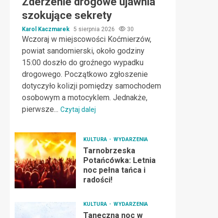
Zderzenie drogowe ujawnia
szokujące sekrety
Karol Kaczmarek
5 sierpnia 2026
30
Wczoraj w miejscowości Koćmierzów,
powiat sandomierski, około godziny
15:00 doszło do groźnego wypadku
drogowego. Początkowo zgłoszenie
dotyczyło kolizji pomiędzy samochodem
osobowym a motocyklem. Jednakże,
pierwsze...
Czytaj dalej
KULTURA
WYDARZENIA
Tarnobrzeska
Potańcówka: Letnia
noc pełna tańca i
radości!
KULTURA
WYDARZENIA
Taneczna noc w