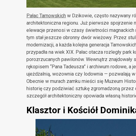
Pałac Tarnowskich
w Dzikowie, często nazywany ró
architektoniczna regionu. Już pierwsze spojrzeni
elewacje przenosi w czasy świetności magnackich r
tym stał jeszcze obronny dwór wieżowy. Przez stu
modernizacji, a każda kolejna generacja Tarnowskic
przypadła na wiek XIX. Pałac otacza rozległy park 
porozrzucanych pawilonów. Wewnątrz znajdowały się
rękopisem “Pana Tadeusza” i archiwum rodowe, a je
ujeżdżalnią, wozownia czy lodownia — pozwalają w 
Obecnie w murach zamku mieści się Muzeum Histor
historię czy podziwiać sztukę zgromadzoną przez 
szczegół architektoniczny opowiada własną histori
Klasztor i Kościół Domini