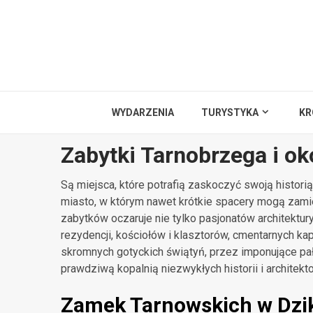
Przejdź
do
treści
WYDARZENIA
TURYSTYKA
KR
Zabytki Tarnobrzega i ok
Są miejsca, które potrafią zaskoczyć swoją historią
miasto, w którym nawet krótkie spacery mogą zami
zabytków oczaruje nie tylko pasjonatów architektur
rezydencji, kościołów i klasztorów, cmentarnych ka
skromnych gotyckich świątyń, przez imponujące pała
prawdziwą kopalnią niezwykłych historii i architekt
Zamek Tarnowskich w Dzi