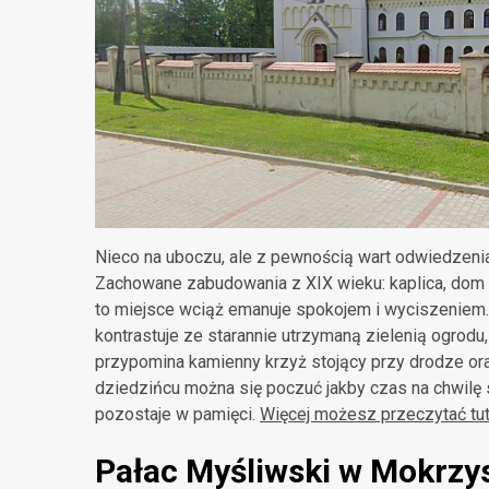
Nieco na uboczu, ale z pewnością wart odwiedzenia
Zachowane zabudowania z XIX wieku: kaplica, dom si
to miejsce wciąż emanuje spokojem i wyciszeniem. 
kontrastuje ze starannie utrzymaną zielenią ogrodu, 
przypomina kamienny krzyż stojący przy drodze ora
dziedzińcu można się poczuć jakby czas na chwilę st
pozostaje w pamięci
.
Więcej możesz przeczytać tut
Pałac Myśliwski w Mokrzy