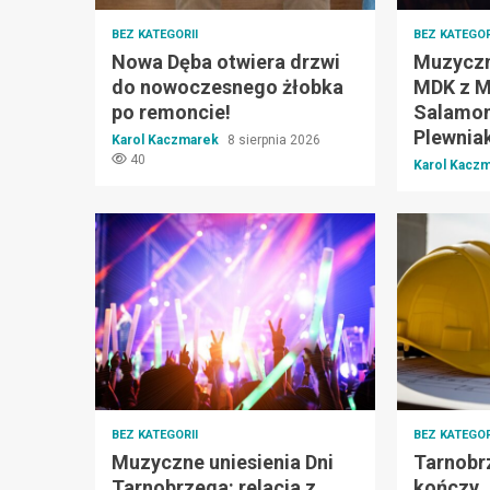
BEZ KATEGORII
BEZ KATEGOR
Nowa Dęba otwiera drzwi
Muzyczn
do nowoczesnego żłobka
MDK z M
po remoncie!
Salamon
Plewnia
Karol Kaczmarek
8 sierpnia 2026
40
Karol Kacz
BEZ KATEGORII
BEZ KATEGOR
Muzyczne uniesienia Dni
Tarnobr
Tarnobrzega: relacja z
kończy