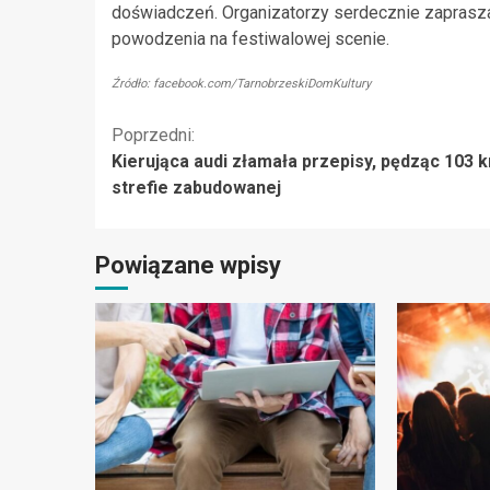
doświadczeń. Organizatorzy serdecznie zaprasza
powodzenia na festiwalowej scenie.
Źródło: facebook.com/TarnobrzeskiDomKultury
Kontynuuj
Poprzedni:
Kierująca audi złamała przepisy, pędząc 103 
czytanie
strefie zabudowanej
Powiązane wpisy