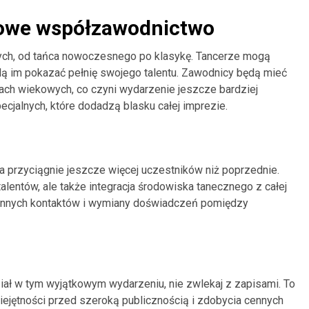
ylowe współzawodnictwo
nych, od tańca nowoczesnego po klasykę. Tancerze mogą
lą im pokazać pełnię swojego talentu. Zawodnicy będą mieć
iach wiekowych, co czyni wydarzenie jeszcze bardziej
cjalnych, które dodadzą blasku całej imprezie.
ja przyciągnie jeszcze więcej uczestników niż poprzednie.
alentów, ale także integracja środowiska tanecznego z całej
 cennych kontaktów i wymiany doświadczeń pomiędzy
ział w tym wyjątkowym wydarzeniu, nie zwlekaj z zapisami. To
ejętności przed szeroką publicznością i zdobycia cennych