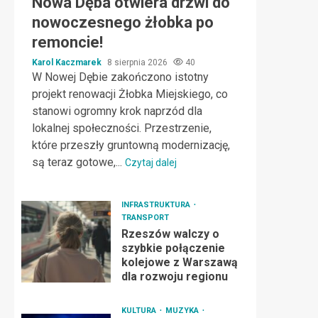
Nowa Dęba otwiera drzwi do
nowoczesnego żłobka po
remoncie!
Karol Kaczmarek
8 sierpnia 2026
40
W Nowej Dębie zakończono istotny
projekt renowacji Żłobka Miejskiego, co
stanowi ogromny krok naprzód dla
lokalnej społeczności. Przestrzenie,
które przeszły gruntowną modernizację,
są teraz gotowe,...
Czytaj dalej
INFRASTRUKTURA
TRANSPORT
Rzeszów walczy o
szybkie połączenie
kolejowe z Warszawą
dla rozwoju regionu
KULTURA
MUZYKA