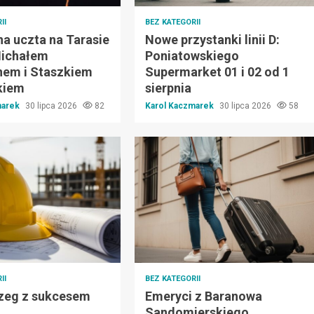
II
BEZ KATEGORII
a uczta na Tarasie
Nowe przystanki linii D:
ichałem
Poniatowskiego
em i Staszkiem
Supermarket 01 i 02 od 1
kiem
sierpnia
marek
30 lipca 2026
82
Karol Kaczmarek
30 lipca 2026
58
II
BEZ KATEGORII
zeg z sukcesem
Emeryci z Baranowa
Sandomierskiego