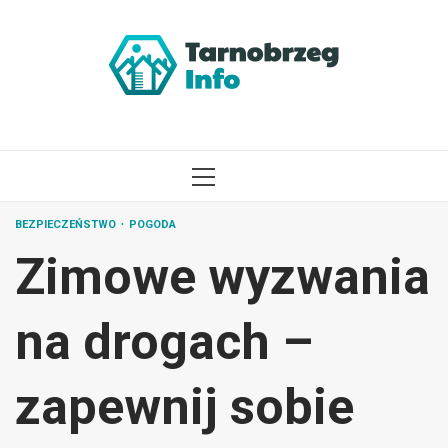
Przejdź
do
treści
MENU
GŁÓWNE
BEZPIECZEŃSTWO
POGODA
Zimowe wyzwania
na drogach –
zapewnij sobie