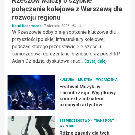
Rzeszów walczy o szybkie
połączenie kolejowe z Warszawą dla
rozwoju regionu
Karol Kaczmarek
7 sierpnia 2026
14
W Rzeszowie odbyło się spotkanie kluczowe dla
przyszłości polskiej infrastruktury kolejowej,
podczas którego przedstawiciele sześciu
samorządów, reprezentanci biznesu oraz poseł RP
Adam Dziedzic, dyskutowali nad...
Czytaj dalej
KULTURA
MUZYKA
WYDARZENIA
Festiwal Muzyki w
Tarnobrzegu: Wyjątkowy
koncert z udziałem
uznanych artystów
BEZPIECZEŃSTWO
TRANSPORT
WYPADKI
Różne zasady dla tych