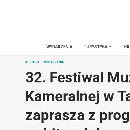
Przejdź
do
treści
WYDARZENIA
TURYSTYKA
KR
KULTURA
WYDARZENIA
32. Festiwal Mu
Kameralnej w T
zaprasza z pr