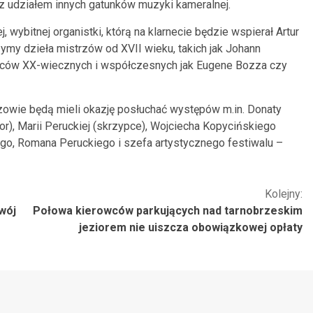
z udziałem innych gatunków muzyki kameralnej.
 wybitnej organistki, którą na klarnecie będzie wspierał Artur
zymy dzieła mistrzów od XVII wieku, takich jak Johann
órców XX-wiecznych i współczesnych jak Eugene Bozza czy
owie będą mieli okazję posłuchać występów m.in. Donaty
r), Marii Peruckiej (skrzypce), Wojciecha Kopycińskiego
ego, Romana Peruckiego i szefa artystycznego festiwalu –
Kolejny:
wój
Połowa kierowców parkujących nad tarnobrzeskim
jeziorem nie uiszcza obowiązkowej opłaty