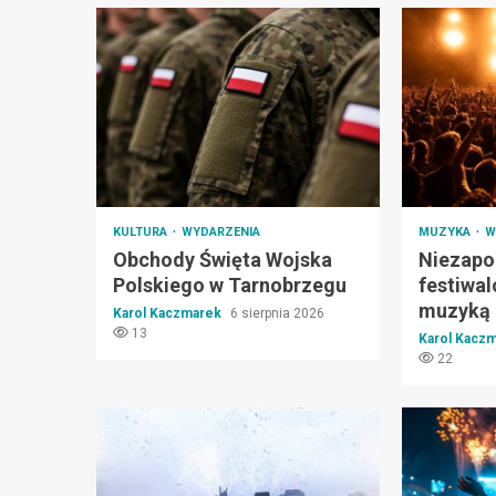
KULTURA
WYDARZENIA
MUZYKA
W
Obchody Święta Wojska
Niezapo
Polskiego w Tarnobrzegu
festiwa
muzyką 
Karol Kaczmarek
6 sierpnia 2026
13
Karol Kacz
22