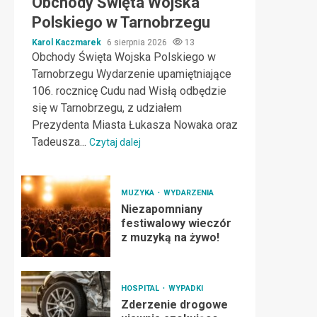
Obchody Święta Wojska
Polskiego w Tarnobrzegu
Karol Kaczmarek
6 sierpnia 2026
13
Obchody Święta Wojska Polskiego w
Tarnobrzegu Wydarzenie upamiętniające
106. rocznicę Cudu nad Wisłą odbędzie
się w Tarnobrzegu, z udziałem
Prezydenta Miasta Łukasza Nowaka oraz
Tadeusza...
Czytaj dalej
MUZYKA
WYDARZENIA
Niezapomniany
festiwalowy wieczór
z muzyką na żywo!
HOSPITAL
WYPADKI
Zderzenie drogowe