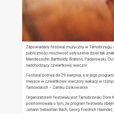
Zapowiadany festiwal muzyczny w Tarnobrzegu, o
publiczności możliwość usłyszenia dzieł tak zna
Mendessohn-Bartholdy, Brahms, Paderewski, Dvor
nadchodzący czwartkowy wieczór.
Festiwal potrwa do 29 sierpnia, a w jego program
miejsce w czwartkowe wieczory wakacji w różn
Tarnowskich – Zamku Dzikowskim.
Organizatorem festiwalu jest Tarnobrzeski Dom K
poinformowała o tym, że program festiwalu obejm
Johann Sebastian Bach, Georg Friedrich Haendel, A