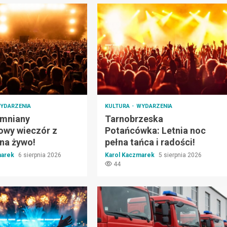
YDARZENIA
KULTURA
WYDARZENIA
mniany
Tarnobrzeska
lowy wieczór z
Potańcówka: Letnia noc
na żywo!
pełna tańca i radości!
marek
6 sierpnia 2026
Karol Kaczmarek
5 sierpnia 2026
44