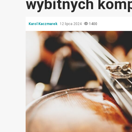
wybitnych kom
Karol Kaczmarek
12 lipca 2024
1400