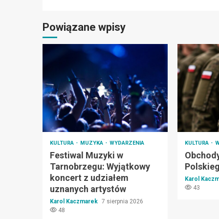
Powiązane wpisy
KULTURA
MUZYKA
WYDARZENIA
KULTURA
W
Festiwal Muzyki w
Obchody
Tarnobrzegu: Wyjątkowy
Polskie
koncert z udziałem
Karol Kacz
uznanych artystów
43
Karol Kaczmarek
7 sierpnia 2026
48