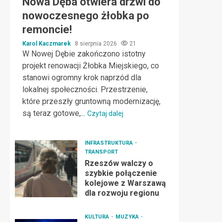
Nowa Dęba otwiera drzwi do
nowoczesnego żłobka po
remoncie!
Karol Kaczmarek
8 sierpnia 2026
21
W Nowej Dębie zakończono istotny
projekt renowacji Żłobka Miejskiego, co
stanowi ogromny krok naprzód dla
lokalnej społeczności. Przestrzenie,
które przeszły gruntowną modernizację,
są teraz gotowe,...
Czytaj dalej
INFRASTRUKTURA
TRANSPORT
Rzeszów walczy o
szybkie połączenie
kolejowe z Warszawą
dla rozwoju regionu
KULTURA
MUZYKA