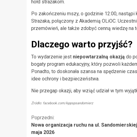
hołd strażakom.
Po zakończeniu mszy, o godzinie 12:00, nastąpi 
Strażaka, połączony z Akademią OLiOC. Uczestnicy
przemówień, ale także zdobyć cenną wiedzę na te
Dlaczego warto przyjść?
To wydarzenie jest
niepowtarzalną okazją
do po
bogaty program edukacyjny, który pozwoli każd
Ponadto, to doskonała szansa na spędzenie czasu
idee ochrony i bezpieczeństwa.
Nie przegap okazji, aby wziąć udział w tym wyją
Źródło: facebook.com/kppspsandomierz
Kontynuuj
Poprzedni:
Nowa organizacja ruchu na ul. Sandomierskie
czytanie
maja 2026