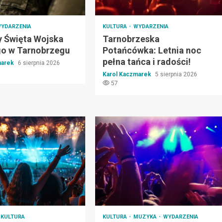
YDARZENIA
KULTURA
WYDARZENIA
 Święta Wojska
Tarnobrzeska
go w Tarnobrzegu
Potańcówka: Letnia noc
pełna tańca i radości!
marek
6 sierpnia 2026
Karol Kaczmarek
5 sierpnia 2026
57
KULTURA
KULTURA
MUZYKA
WYDARZENIA