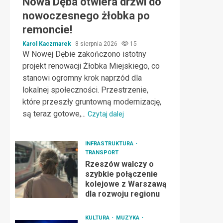
Nowa Dęba otwiera drzwi do
nowoczesnego żłobka po
remoncie!
Karol Kaczmarek
8 sierpnia 2026
15
W Nowej Dębie zakończono istotny
projekt renowacji Żłobka Miejskiego, co
stanowi ogromny krok naprzód dla
lokalnej społeczności. Przestrzenie,
które przeszły gruntowną modernizację,
są teraz gotowe,...
Czytaj dalej
INFRASTRUKTURA
TRANSPORT
Rzeszów walczy o
szybkie połączenie
kolejowe z Warszawą
dla rozwoju regionu
KULTURA
MUZYKA