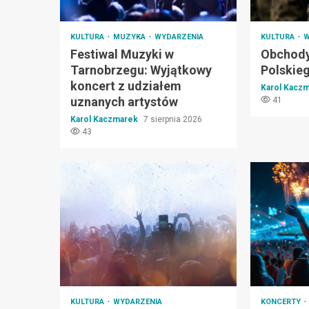
KULTURA
MUZYKA
WYDARZENIA
KULTURA
W
Festiwal Muzyki w
Obchody
Tarnobrzegu: Wyjątkowy
Polskie
koncert z udziałem
Karol Kacz
uznanych artystów
41
Karol Kaczmarek
7 sierpnia 2026
43
KULTURA
WYDARZENIA
KONCERTY