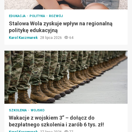
EDUKACJA
POLITYKA
ROZWÓJ
Stalowa Wola zyskuje wpływ na regionalną
politykę edukacyjną
Karol Kaczmarek
28 lipca 2026
64
SZKOLENIA
WOJSKO
Wakacje z wojskiem 3” – dołącz do
bezpłatnego szkolenia i zarób 6 tys. zł!
Karol Kaczmarek
27 lipca 2026
77