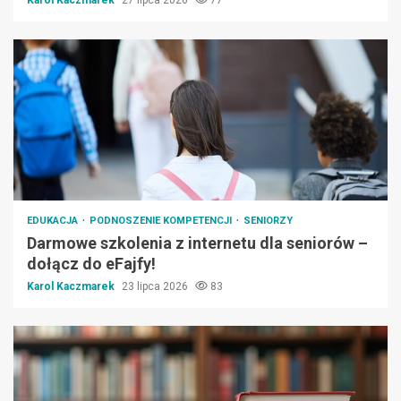
EDUKACJA
PODNOSZENIE KOMPETENCJI
SENIORZY
Darmowe szkolenia z internetu dla seniorów –
dołącz do eFajfy!
Karol Kaczmarek
23 lipca 2026
83