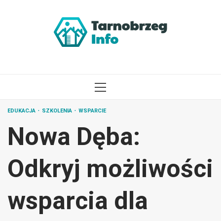
Przejdź
do
treści
MENU
GŁÓWNE
EDUKACJA
SZKOLENIA
WSPARCIE
Nowa Dęba:
Odkryj możliwości
wsparcia dla