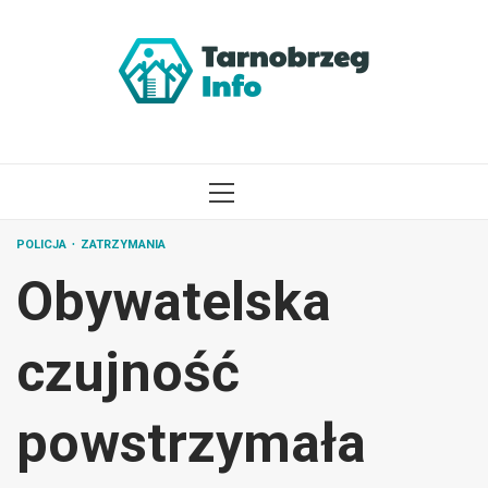
Przejdź
do
treści
MENU
GŁÓWNE
POLICJA
ZATRZYMANIA
Obywatelska
czujność
powstrzymała