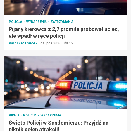
POLICJA
WYDARZENIA
ZATRZYMANIA
Pijany kierowca z 2,7 promila próbował uciec,
ale wpadł w ręce policji
Karol Kaczmarek
23 lipca 2026
66
PIKNIK
POLICJA
WYDARZENIA
Święto Policji w Sandomierzu: Przyjdź na
piknik pełen atrakcji!