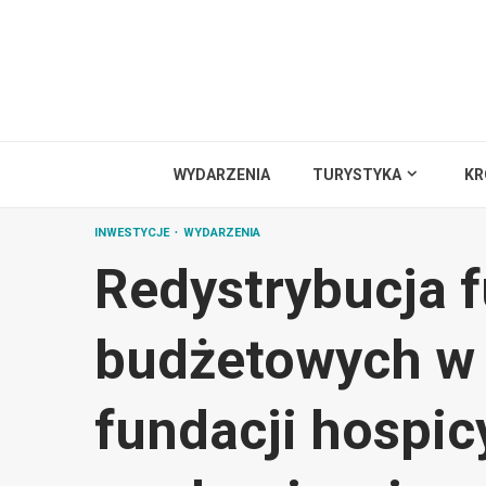
Przejdź
do
treści
WYDARZENIA
TURYSTYKA
KR
INWESTYCJE
WYDARZENIA
Redystrybucja 
budżetowych w 
fundacji hospic