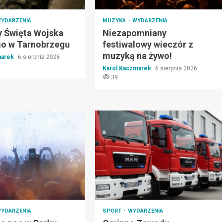
YDARZENIA
MUZYKA
WYDARZENIA
 Święta Wojska
Niezapomniany
go w Tarnobrzegu
festiwalowy wieczór z
muzyką na żywo!
marek
6 sierpnia 2026
Karol Kaczmarek
6 sierpnia 2026
39
YDARZENIA
SPORT
WYDARZENIA