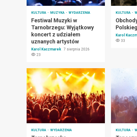
KULTURA
MUZYKA
WYDARZENIA
KULTURA
W
Festiwal Muzyki w
Obchody
Tarnobrzegu: Wyjątkowy
Polskie
koncert z udziałem
Karol Kacz
uznanych artystów
33
Karol Kaczmarek
7 sierpnia 2026
23
KULTURA
WYDARZENIA
KULTURA
W