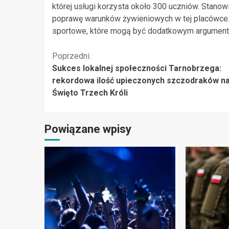
której usługi korzysta około 300 uczniów. Stano
poprawę warunków żywieniowych w tej placówce.
sportowe, które mogą być dodatkowym argumentem 
Kontynuuj
Poprzedni:
Sukces lokalnej społeczności Tarnobrzega:
czytanie
rekordowa ilość upieczonych szczodraków n
Święto Trzech Króli
Powiązane wpisy