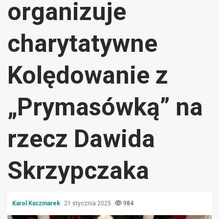
organizuje
charytatywne
Kolędowanie z
„Prymasówką” na
rzecz Dawida
Skrzypczaka
Karol Kaczmarek
21 stycznia 2025
984