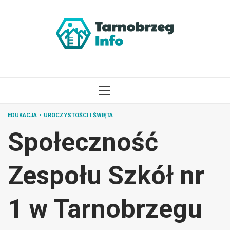
Przejdź
do
treści
MENU
GŁÓWNE
EDUKACJA
UROCZYSTOŚCI I ŚWIĘTA
Społeczność
Zespołu Szkół nr
1 w Tarnobrzegu