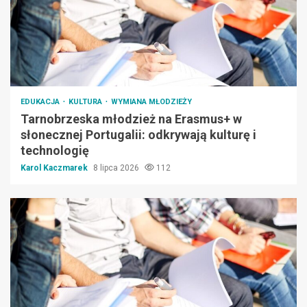
EDUKACJA
KULTURA
WYMIANA MŁODZIEŻY
Tarnobrzeska młodzież na Erasmus+ w
słonecznej Portugalii: odkrywają kulturę i
technologię
Karol Kaczmarek
8 lipca 2026
112