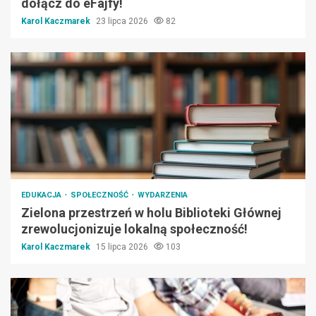
dołącz do eFajfy!
Karol Kaczmarek
23 lipca 2026
82
EDUKACJA
SPOŁECZNOŚĆ
WYDARZENIA
Zielona przestrzeń w holu Biblioteki Głównej
zrewolucjonizuje lokalną społeczność!
Karol Kaczmarek
15 lipca 2026
103