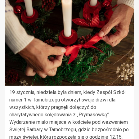
19 stycznia, niedziela była dniem, kiedy Zespół Szkół
numer 1 w Tarnobrzegu otworzył swoje drzwi dla
wszystkich, którzy pragnęli dołączyć do
charytatywnego kolędowania z „Prymasówką”.
Wydarzenie miało miejsce w kościele pod wezwaniem
Świętej Barbary w Tarnobrzegu, gdzie bezpośrednio po
mszy świętej, która rozpoczęła się o godzinie 12.15,