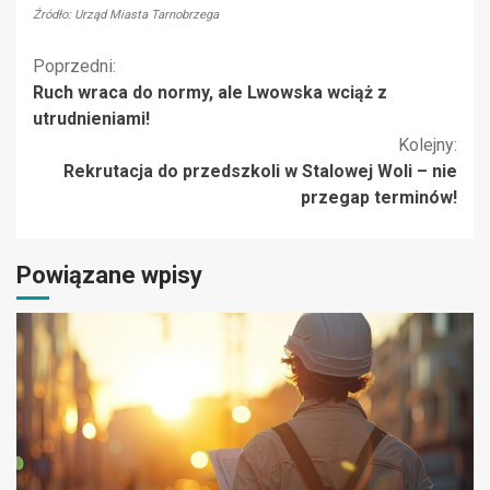
Źródło: Urząd Miasta Tarnobrzega
Kontynuuj
Poprzedni:
Ruch wraca do normy, ale Lwowska wciąż z
czytanie
utrudnieniami!
Kolejny:
Rekrutacja do przedszkoli w Stalowej Woli – nie
przegap terminów!
Powiązane wpisy