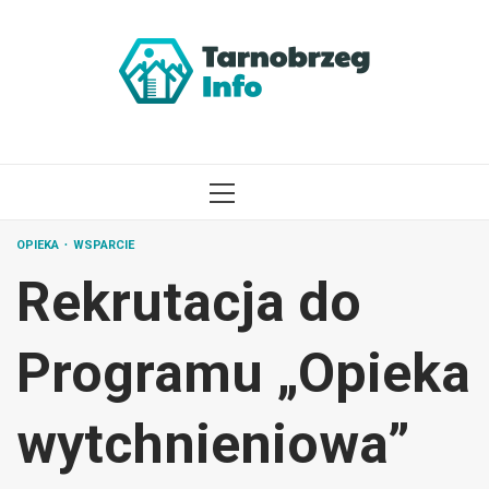
Przejdź
do
treści
MENU
GŁÓWNE
OPIEKA
WSPARCIE
Rekrutacja do
Programu „Opieka
wytchnieniowa”