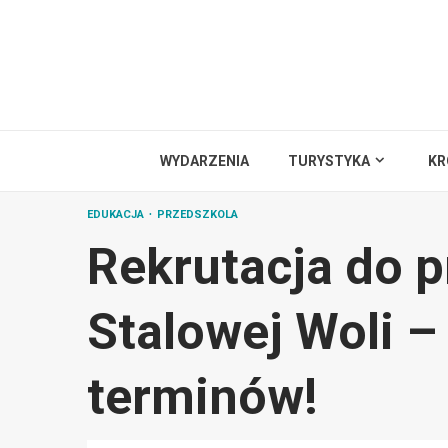
Przejdź
do
treści
WYDARZENIA
TURYSTYKA
KR
EDUKACJA
PRZEDSZKOLA
Rekrutacja do p
Stalowej Woli –
terminów!