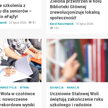
Zielona przestrzeń w holu
 szkolenia z
Biblioteki Głównej
u dla seniorów –
zrewolucjonizuje lokalną
o eFajfy!
społeczność!
marek
23 lipca 2026
81
Karol Kaczmarek
15 lipca 2026
101
INWESTYCJE
WYNIKI
EDUKACJA
WAKACJE
 Wola w czołówce
Uczniowie Stalowej Woli
i: nowoczesne
świętują zakończenie roku
 rekordowe wyniki
szkolnego i radośnie