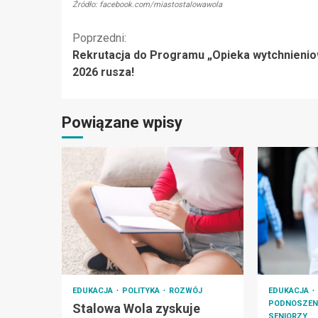
Źródło: facebook.com/miastostalowawola
Kontynuuj
Poprzedni:
Rekrutacja do Programu „Opieka wytchnieni
czytanie
2026 rusza!
Powiązane wpisy
EDUKACJA
POLITYKA
ROZWÓJ
EDUKACJA
PODNOSZEN
Stalowa Wola zyskuje
SENIORZY