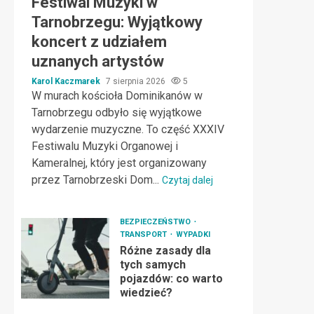
Festiwal Muzyki w
Tarnobrzegu: Wyjątkowy
koncert z udziałem
uznanych artystów
Karol Kaczmarek
7 sierpnia 2026
5
W murach kościoła Dominikanów w
Tarnobrzegu odbyło się wyjątkowe
wydarzenie muzyczne. To część XXXIV
Festiwalu Muzyki Organowej i
Kameralnej, który jest organizowany
przez Tarnobrzeski Dom...
Czytaj dalej
BEZPIECZEŃSTWO
TRANSPORT
WYPADKI
Różne zasady dla
tych samych
pojazdów: co warto
wiedzieć?