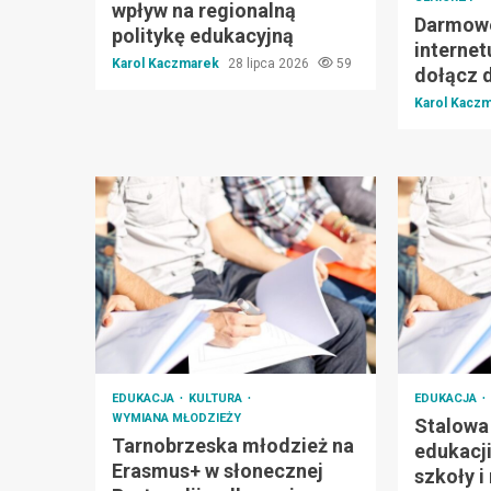
wpływ na regionalną
Darmowe
politykę edukacyjną
internet
Karol Kaczmarek
28 lipca 2026
59
dołącz d
Karol Kacz
EDUKACJA
KULTURA
EDUKACJA
WYMIANA MŁODZIEŻY
Stalowa
Tarnobrzeska młodzież na
edukacj
Erasmus+ w słonecznej
szkoły i