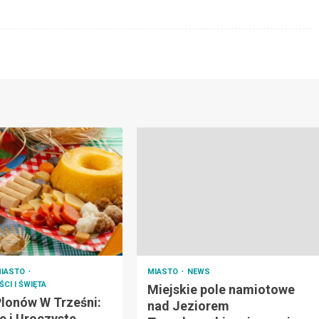
IASTO
MIASTO
NEWS
CI I ŚWIĘTA
Miejskie pole namiotowe
Plonów W Trześni:
nad Jeziorem
e i Uroczyste