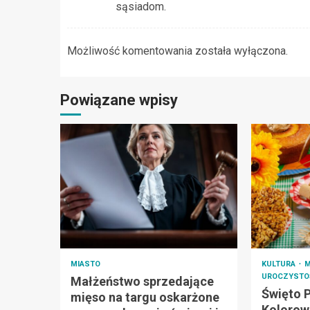
sąsiadom.
Możliwość komentowania została wyłączona.
Powiązane wpisy
MIASTO
KULTURA
M
UROCZYSTOŚ
Małżeństwo sprzedające
Święto 
mięso na targu oskarżone
Kolorow