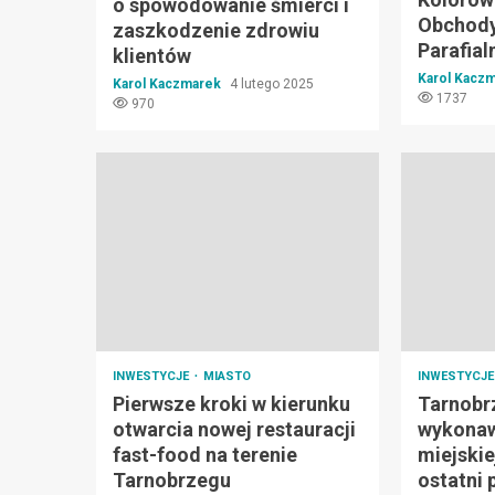
o spowodowanie śmierci i
Obchody
zaszkodzenie zdrowiu
Parafial
klientów
Karol Kacz
Karol Kaczmarek
4 lutego 2025
1737
970
INWESTYCJE
MIASTO
INWESTYCJ
Pierwsze kroki w kierunku
Tarnobr
otwarcia nowej restauracji
wykonaw
fast-food na terenie
miejskie
Tarnobrzegu
ostatni 