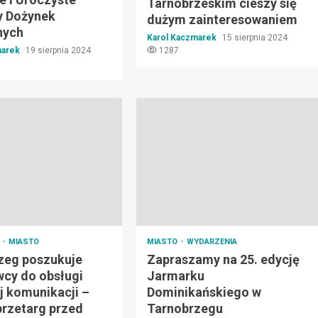
Tarnobrzeskim cieszy się
 Dożynek
dużym zainteresowaniem
nych
Karol Kaczmarek
15 sierpnia 2024
marek
19 sierpnia 2024
1287
E
MIASTO
MIASTO
WYDARZENIA
zeg poszukuje
Zapraszamy na 25. edycję
cy do obsługi
Jarmarku
j komunikacji –
Dominikańskiego w
przetarg przed
Tarnobrzegu