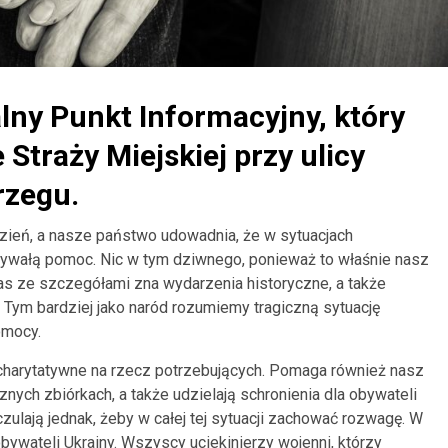
lny Punkt Informacyjny, który
Straży Miejskiej przy ulicy
rzegu.
zień, a nasze państwo udowadnia, że w sytuacjach
ebywałą pomoc. Nic w tym dziwnego, ponieważ to właśnie nasz
nas ze szczegółami zna wydarzenia historyczne, a także
Tym bardziej jako naród rozumiemy tragiczną sytuację
omocy.
 charytatywne na rzecz potrzebujących. Pomaga również nasz
znych zbiórkach, a także udzielają schronienia dla obywateli
ulają jednak, żeby w całej tej sytuacji zachować rozwagę. W
bywateli Ukrainy. Wszyscy uciekinierzy wojenni, którzy