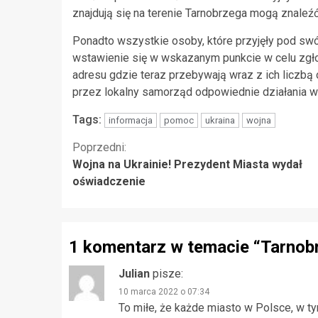
znajdują się na terenie Tarnobrzega mogą znaleźć 
Ponadto wszystkie osoby, które przyjęły pod swó
wstawienie się w wskazanym punkcie w celu zgło
adresu gdzie teraz przebywają wraz z ich liczb
przez lokalny samorząd odpowiednie działania w
Tags:
informacja
pomoc
ukraina
wojna
Kontynuuj
Poprzedni:
Wojna na Ukrainie! Prezydent Miasta wydał
czytanie
oświadczenie
1 komentarz w temacie “
Tarnobr
Julian
pisze:
10 marca 2022 o 07:34
To miłe, że każde miasto w Polsce, w 