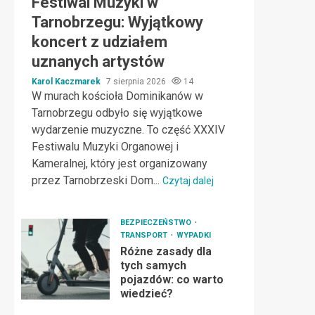
Festiwal Muzyki w
Tarnobrzegu: Wyjątkowy
koncert z udziałem
uznanych artystów
Karol Kaczmarek
7 sierpnia 2026
14
W murach kościoła Dominikanów w
Tarnobrzegu odbyło się wyjątkowe
wydarzenie muzyczne. To część XXXIV
Festiwalu Muzyki Organowej i
Kameralnej, który jest organizowany
przez Tarnobrzeski Dom...
Czytaj dalej
BEZPIECZEŃSTWO
TRANSPORT
WYPADKI
Różne zasady dla
tych samych
pojazdów: co warto
wiedzieć?