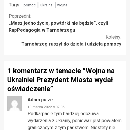
Tags:
pomoc
ukraina
wojna
Kontynuuj
Poprzedni:
„Masz jedno życie, powtórki nie będzie”, czyli
czytanie
RapPedagogia w Tarnobrzegu
Kolejny:
Tarnobrzeg ruszył do dzieła i udziela pomocy
1 komentarz w temacie “
Wojna na
Ukrainie! Prezydent Miasta wydał
oświadczenie
”
Adam
pisze:
10 marca 2022 o 07:36
Podkarpacie tym bardziej odczuwa
wydarzenia z Ukrainy, ponieważ jest powiatem
graniczącym z tym państwem. Niestety nie