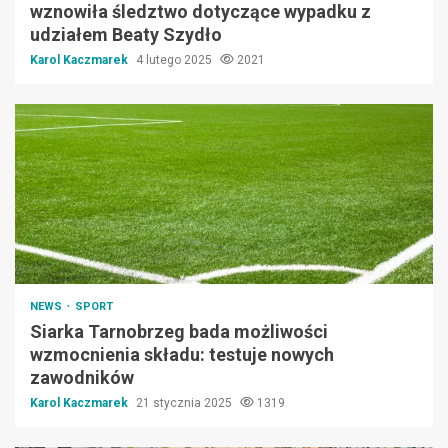
wznowiła śledztwo dotyczące wypadku z
udziałem Beaty Szydło
Karol Kaczmarek
4 lutego 2025
2021
NEWS
SPORT
Siarka Tarnobrzeg bada możliwości
wzmocnienia składu: testuje nowych
zawodników
Karol Kaczmarek
21 stycznia 2025
1319