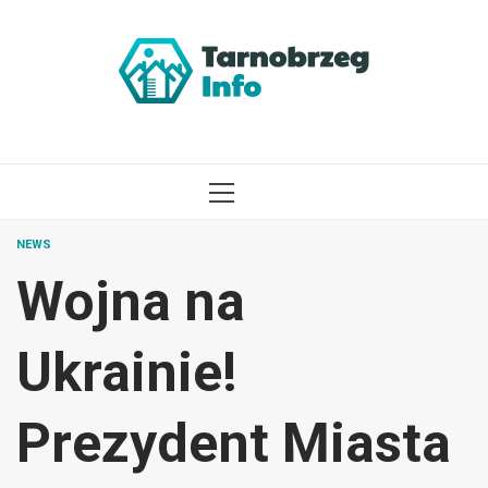
Przejdź
do
treści
MENU
GŁÓWNE
NEWS
Wojna na
Ukrainie!
Prezydent Miasta