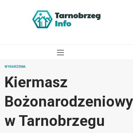
Przejdź
do
treści
MENU
GŁÓWNE
WYDARZENIA
Kiermasz
Bożonarodzeniowy
w Tarnobrzegu