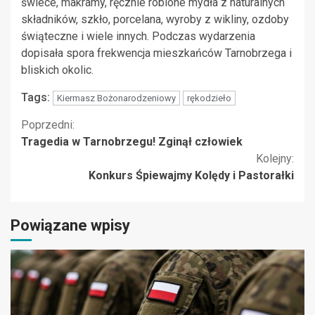
świece, makramy, ręcznie robione mydła z naturalnych
składników, szkło, porcelana, wyroby z wikliny, ozdoby
świąteczne i wiele innych. Podczas wydarzenia
dopisała spora frekwencja mieszkańców Tarnobrzega i
bliskich okolic.
Tags:
Kiermasz Bożonarodzeniowy
rękodzieło
Kontynuuj
Poprzedni:
Tragedia w Tarnobrzegu! Zginął człowiek
czytanie
Kolejny:
Konkurs Śpiewajmy Kolędy i Pastorałki
Powiązane wpisy