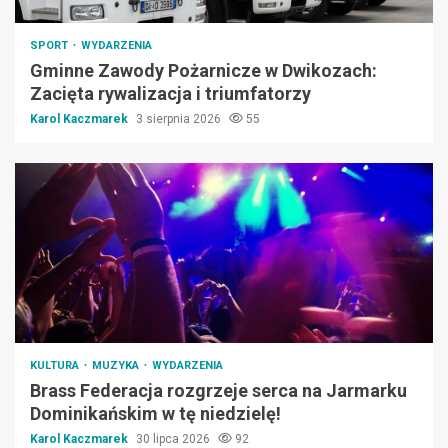
SPORT
WYDARZENIA
Gminne Zawody Pożarnicze w Dwikozach:
Zacięta rywalizacja i triumfatorzy
Karol Kaczmarek
3 sierpnia 2026
55
KULTURA
MUZYKA
WYDARZENIA
Brass Federacja rozgrzeje serca na Jarmarku
Dominikańskim w tę niedzielę!
Karol Kaczmarek
30 lipca 2026
92