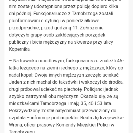
nim zostały udostępnione przez policję dopiero kilka
dni później. Funkcjonariusze z Tarnobrzega zostali
poinformowani o sytuacji w poniedziałkowe
przedpołudnie, przed godziną 11. Zgłoszenie
dotyczyło grupy osób zakłócających porządek
publiczny i bicia mężczyzny na skwerze przy ulicy
Kopernika.
– Na trawniku osiedlowym, funkcjonariusze znaleźli 46-
latka leżącego na ziemi i jednego z mężczyzn, który go
nadal kopał. Dwoje innych mężczyzn zaczęło uciekać.
Jeden z nich machał do taksówki i wskoczył do środka,
drugi próbował uciekać na piechotę. Policjanci jednak
szybko zatrzymali obu mężczyzn. Okazało się, że są
mieszkańcami Tarnobrzega i mają 35, 40 i 53 lata.
Pokrzywdzony został natychmiast przewieziony do
szpitala – informuje podinspektor Beata Jędrzejewska-
Wrona, oficer prasowy Komendy Miejskiej Policji w
Tarnobrzegu.