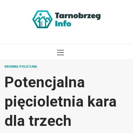
Przejdź
do
treści
MENU
GŁÓWNE
KRONIKA POLICYJNA
Potencjalna
pięcioletnia kara
dla trzech