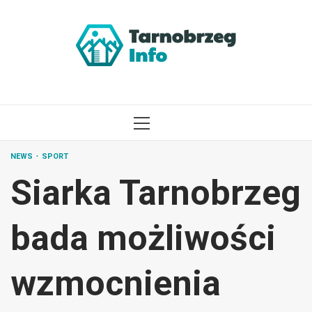
Przejdź
do
treści
MENU
GŁÓWNE
NEWS
SPORT
Siarka Tarnobrzeg
bada możliwości
wzmocnienia