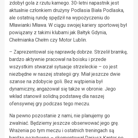
zdobył gola z rzutu karnego. 30-letni napastnik jest
aktualnie członkiem drużyny Podlasia Biała Podlaska,
ale ostatnią rundę spędził na wypożyczeniu do
Mławianki Mława. W ciągu swojej kariery sportowej był
powiązany z takimi klubami jak Bałtyk Gdynia,
Chełmianka Chełm czy Motor Lublin.
– Zaprezentował się naprawdę dobrze. Strzelił bramkę,
bardzo aktywnie pracował na boisku i przede
wszystkim stwarzał sytuacje strzeleckie – co jest
niezbędne w naszej strategii gry. Miał jeszcze dwie
szanse na zdobycie goli. Bez wątpienia był
dynamiczny, angażował się także w obronie. Jego
wkład stanowił solidną podstawę dla naszej
ofensywnej gry podczas tego meczu.
Na pewno pozostanie z nami, nie planujemy go
zwalniać. Będziemy jeszcze obserwować jego grę.
Wrażenia po tym meczu i ostatnich treningach są
bardzo pozytywne – skomentował Dariusz Kantor po