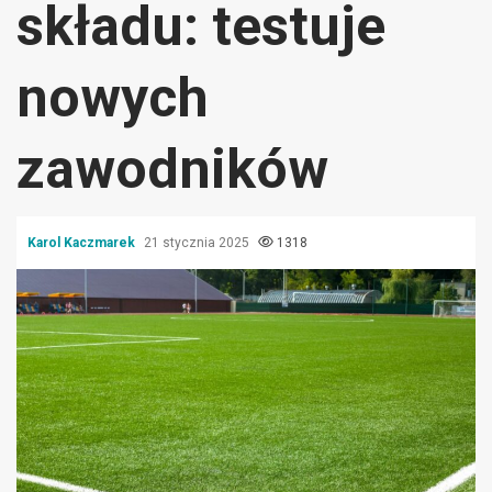
składu: testuje
nowych
zawodników
Karol Kaczmarek
21 stycznia 2025
1318