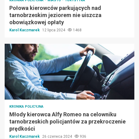
KRONIKA POLICYJNA
MIASTO
TURYSTYKA
Połowa kierowców parkujących nad
tarnobrzeskim jeziorem nie uiszcza
obowiązkowej opłaty
Karol Kaczmarek
12 lipca 2024
1468
KRONIKA POLICYJNA
Młody kierowca Alfy Romeo na celowniku
tarnobrzeskich policjantów za przekroczenie
prędkości
Karol Kaczmarek
26 czerwca 2024
936