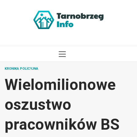
Przejdź
do
treści
MENU
GŁÓWNE
KRONIKA POLICYJNA
Wielomilionowe
oszustwo
pracowników BS