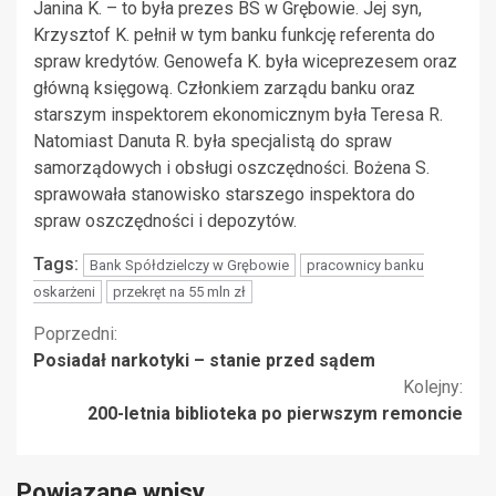
Janina K. – to była prezes BS w Grębowie. Jej syn,
Krzysztof K. pełnił w tym banku funkcję referenta do
spraw kredytów. Genowefa K. była wiceprezesem oraz
główną księgową. Członkiem zarządu banku oraz
starszym inspektorem ekonomicznym była Teresa R.
Natomiast Danuta R. była specjalistą do spraw
samorządowych i obsługi oszczędności. Bożena S.
sprawowała stanowisko starszego inspektora do
spraw oszczędności i depozytów.
Tags:
Bank Spółdzielczy w Grębowie
pracownicy banku
oskarżeni
przekręt na 55 mln zł
Kontynuuj
Poprzedni:
Posiadał narkotyki – stanie przed sądem
czytanie
Kolejny:
200-letnia biblioteka po pierwszym remoncie
Powiązane wpisy