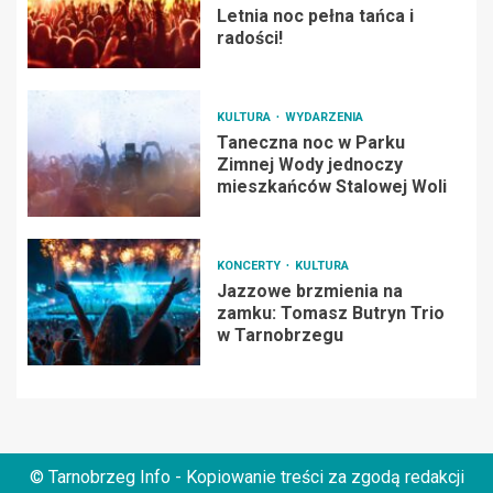
Letnia noc pełna tańca i
radości!
KULTURA
WYDARZENIA
Taneczna noc w Parku
Zimnej Wody jednoczy
mieszkańców Stalowej Woli
KONCERTY
KULTURA
Jazzowe brzmienia na
zamku: Tomasz Butryn Trio
w Tarnobrzegu
© Tarnobrzeg Info - Kopiowanie treści za zgodą redakcji