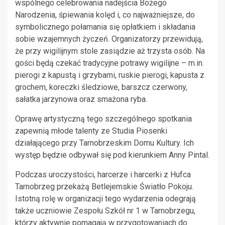
wspólnego celebrowania nadejścia Bożego
Narodzenia, śpiewania kolęd i, co najważniejsze, do
symbolicznego połamania się opłatkiem i składania
sobie wzajemnych życzeń. Organizatorzy przewidują,
że przy wigilijnym stole zasiądzie aż trzysta osób. Na
gości będą czekać tradycyjne potrawy wigilijne – m.in.
pierogi z kapustą i grzybami, ruskie pierogi, kapusta z
grochem, koreczki śledziowe, barszcz czerwony,
sałatka jarzynowa oraz smażona ryba.
Oprawę artystyczną tego szczególnego spotkania
zapewnią młode talenty ze Studia Piosenki
działającego przy Tarnobrzeskim Domu Kultury. Ich
występ będzie odbywał się pod kierunkiem Anny Pintal.
Podczas uroczystości, harcerze i harcerki z Hufca
Tarnobrzeg przekażą Betlejemskie Światło Pokoju.
Istotną rolę w organizacji tego wydarzenia odegrają
także uczniowie Zespołu Szkół nr 1 w Tarnobrzegu,
którzy aktywnie pomagają w przygotowaniach do