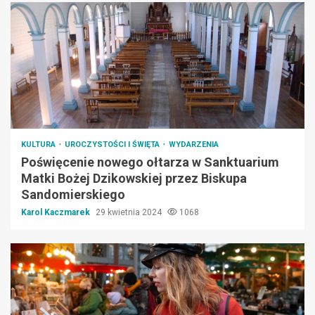
KULTURA
UROCZYSTOŚCI I ŚWIĘTA
WYDARZENIA
Poświęcenie nowego ołtarza w Sanktuarium
Matki Bożej Dzikowskiej przez Biskupa
Sandomierskiego
Karol Kaczmarek
29 kwietnia 2024
1068