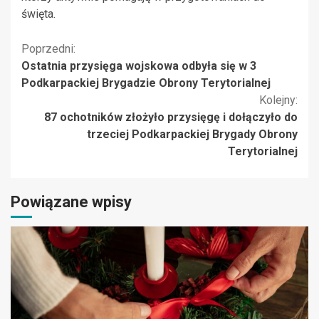
święta.
Kontynuuj
Poprzedni:
Ostatnia przysięga wojskowa odbyła się w 3
czytanie
Podkarpackiej Brygadzie Obrony Terytorialnej
Kolejny:
87 ochotników złożyło przysięgę i dołączyło do
trzeciej Podkarpackiej Brygady Obrony
Terytorialnej
Powiązane wpisy