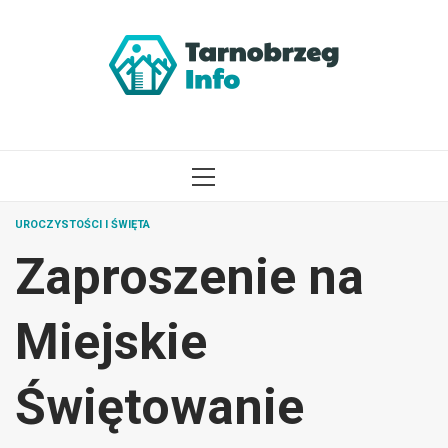
Przejdź
do
treści
MENU
GŁÓWNE
UROCZYSTOŚCI I ŚWIĘTA
Zaproszenie na
Miejskie
Świętowanie