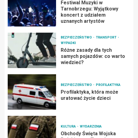
Festiwal Muzyki w
Tarnobrzegu: Wyjątkowy
koncert z udziałem
uznanych artystów
BEZPIECZEŃSTWO
TRANSPORT
WYPADKI
Różne zasady dla tych
samych pojazdów: co warto
wiedzieć?
BEZPIECZEŃSTWO
PROFILAKTYKA
Profilaktyka, która może
uratować życie dzieci
KULTURA
WYDARZENIA
Obchody Święta Wojska