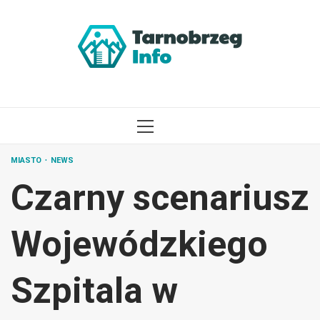
Przejdź
do
treści
MENU
GŁÓWNE
MIASTO
NEWS
Czarny scenariusz
Wojewódzkiego
Szpitala w