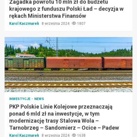
Zagadka powrotu 10 mln zł do budżetu
krajowego z funduszu Polski Ład – decyzja w
rękach Ministerstwa Finansów
Karol Kaczmarek
8 września 2024
1807
INWESTYCJE
NEWS
PKP Polskie Linie Kolejowe przeznaczają
ponad 6 mld zł na inwestycje, w tym
modernizację trasy Stalowa Wola –
Tarnobrzeg – Sandomierz – Ocice – Padew
Karol Kaczmarek
8 września 2024
1638